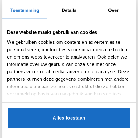
Flights
Toestemming
Details
Over
Merk:
Unicorn
Deze website maakt gebruik van cookies
We gebruiken cookies om content en advertenties te
personaliseren, om functies voor social media te bieden
en om ons websiteverkeer te analyseren. Ook delen we
informatie over uw gebruik van onze site met onze
AANVULLENDE INFORMATIE
partners voor social media, adverteren en analyse. Deze
partners kunnen deze gegevens combineren met andere
BEOORDELINGEN (0)
informatie die u aan ze heeft verstrekt of die ze hebben
verzameld op basis van uw gebruik van hun services.
MICRON
100
VORM
AR2
Alles toestaan