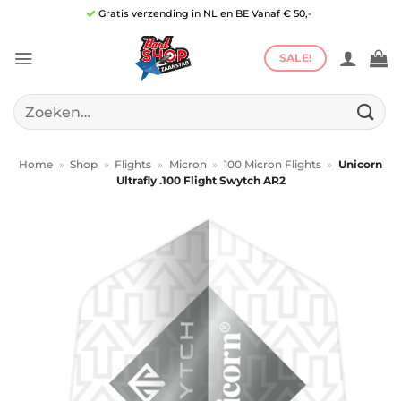
Ga
Gratis verzending in NL en BE Vanaf € 50,-
naar
inhoud
SALE!
Zoeken
naar:
Home
»
Shop
»
Flights
»
Micron
»
100 Micron Flights
»
Unicorn
Ultrafly .100 Flight Swytch AR2