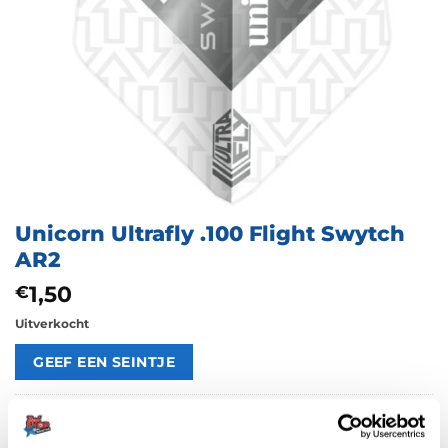
Unicorn Ultrafly .100 Flight Swytch
AR2
1,50
€
Uitverkocht
Artikelnummer:
209639
Categorieën:
100 Micron Flights
,
Flights
,
Overige Vormen
,
Unicorn