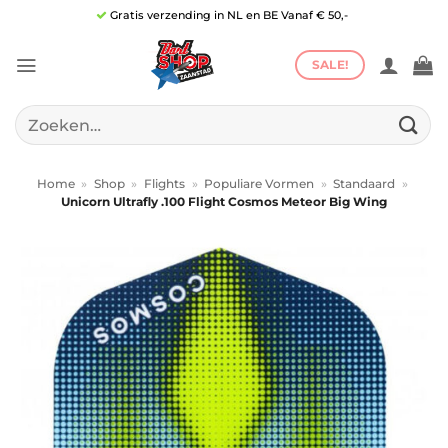
Ga
Gratis verzending in NL en BE Vanaf € 50,-
naar
inhoud
SALE!
Zoeken
naar:
Home
»
Shop
»
Flights
»
Populiare Vormen
»
Standaard
»
Unicorn Ultrafly .100 Flight Cosmos Meteor Big Wing