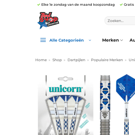
Ga
Elke 1e zondag van de maand koopzondag
Gratis
naar
inhoud
Zoeken
naar:
Merken
Au
Alle Categorieën
Home
»
Shop
»
Dartpijlen
»
Populaire Merken
»
Uni