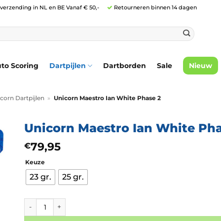
 verzending in NL en BE Vanaf € 50,-
Retourneren binnen 14 dagen
to Scoring
Dartpijlen
Dartborden
Sale
Nieuw
corn Dartpijlen
»
Unicorn Maestro Ian White Phase 2
Unicorn Maestro Ian White Pha
79,95
€
Keuze
23 gr.
25 gr.
Unicorn Maestro Ian White Phase 2 aantal