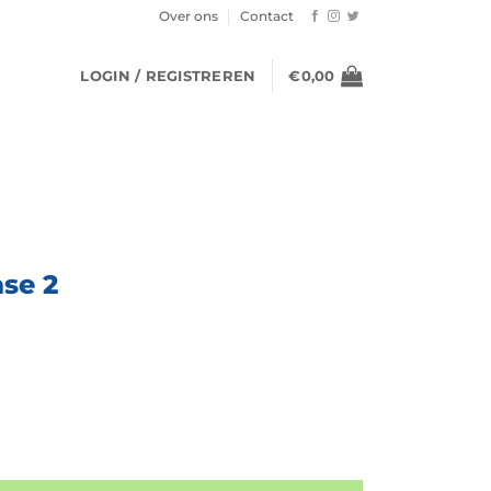
Over ons
Contact
LOGIN / REGISTREREN
€
0,00
se 2