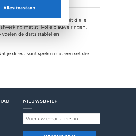
Alles toestaan
an White en bieden de kwaliteit die je
fwerking met stijlvolle blauwe ringen,
 voelen de darts stabiel en
at je direct kunt spelen met een set die
STAD
NIEUWSBRIEF
email
*