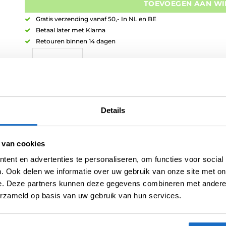
TOEVOEGEN AAN W
Gratis verzending vanaf 50,- In NL en BE
Betaal later met Klarna
Retouren binnen 14 dagen
Artikelnummer:
variation-6542
Details
Categorieën:
Alle Spelers Dartpijlen
,
Dartpijlen
,
Spelers Dartpijlen
,
U
Merk:
Unicorn
 van cookies
ent en advertenties te personaliseren, om functies voor social
. Ook delen we informatie over uw gebruik van onze site met on
e. Deze partners kunnen deze gegevens combineren met andere i
erzameld op basis van uw gebruik van hun services.