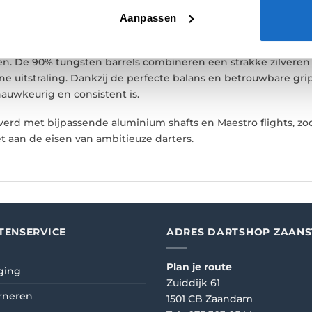
E
BEOORDELINGEN (0)
Aanpassen
% dartpijlen zijn ontwikkeld in samenwerking met topspeler I
n. De 90% tungsten barrels combineren een strakke zilveren a
 uitstraling. Dankzij de perfecte balans en betrouwbare grip
auwkeurig en consistent is.
rd met bijpassende aluminium shafts en Maestro flights, zod
et aan de eisen van ambitieuze darters.
TENSERVICE
ADRES DARTSHOP ZAAN
Plan je route
ging
Zuiddijk 61
rneren
1501 CB Zaandam