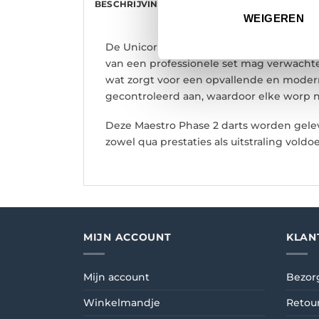
BESCHRIJVING
AANVULLENDE INFORMATI
WEIGEREN
De Unicorn Ian White Maestro Phase 2 90
van een professionele set mag verwachte
wat zorgt voor een opvallende en moderne
gecontroleerd aan, waardoor elke worp n
Deze Maestro Phase 2 darts worden geleve
zowel qua prestaties als uitstraling voldo
MIJN ACCOUNT
KLAN
Mijn account
Bezor
Winkelmandje
Retou