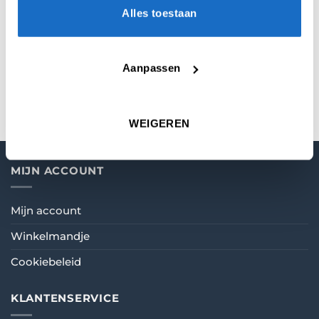
dart die ooit is geproduceerd.
Alles toestaan
Deze set wordt geleverd met Slikstick Clear
shafts en Ultrafly flights, voor een optimale
Aanpassen
vlucht en nauwkeurige worp.
WEIGEREN
MIJN ACCOUNT
Mijn account
Winkelmandje
Cookiebeleid
KLANTENSERVICE