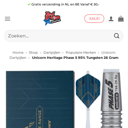
Ga
Gratis verzending in NL en BE Vanaf € 50,-
naar
inhoud
SALE!
Zoeken
naar:
Home
»
Shop
»
Dartpijlen
»
Populaire Merken
»
Unicorn
Dartpijlen
»
Unicorn Heritage Phase 5 95% Tungsten 26 Gram