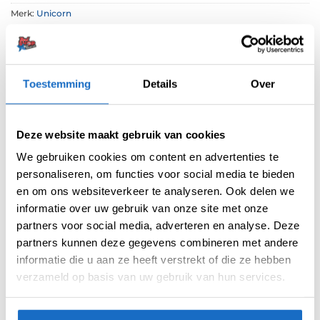
Merk:
Unicorn
Toestemming
Details
Over
Deze website maakt gebruik van cookies
BESCHRIJVING
We gebruiken cookies om content en advertenties te
personaliseren, om functies voor social media te bieden
AANVULLENDE INFORMATIE
en om ons websiteverkeer te analyseren. Ook delen we
BEOORDELINGEN (0)
informatie over uw gebruik van onze site met onze
partners voor social media, adverteren en analyse. Deze
partners kunnen deze gegevens combineren met andere
Gebaseerd op de iconische John Lowe barrel,
informatie die u aan ze heeft verstrekt of die ze hebben
zijn de Phase 5-darts wereldwijd bekend als dé
verzameld op basis van uw gebruik van hun services.
keuze van Phil Taylor, die deze pijlen tussen
2008 en 2014 met verwoestend effect
gebruikte. Waarschijnlijk de meest succesvolle