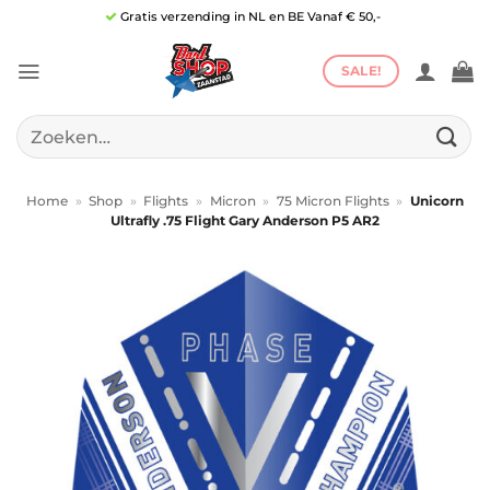
Ga
Gratis verzending in NL en BE Vanaf € 50,-
naar
inhoud
SALE!
Zoeken
naar:
Home
»
Shop
»
Flights
»
Micron
»
75 Micron Flights
»
Unicorn
Ultrafly .75 Flight Gary Anderson P5 AR2