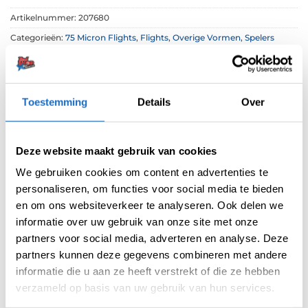
Artikelnummer:
207680
Categorieën:
75 Micron Flights
,
Flights
,
Overige Vormen
,
Spelers
Flights
,
Unicorn Flights
Tag:
Gary Anderson
Merk:
Unicorn
Toestemming
Details
Over
Deze website maakt gebruik van cookies
We gebruiken cookies om content en advertenties te
personaliseren, om functies voor social media te bieden
en om ons websiteverkeer te analyseren. Ook delen we
informatie over uw gebruik van onze site met onze
BESCHRIJVING
partners voor social media, adverteren en analyse. Deze
AANVULLENDE INFORMATIE
partners kunnen deze gegevens combineren met andere
informatie die u aan ze heeft verstrekt of die ze hebben
BEOORDELINGEN (0)
verzameld op basis van uw gebruik van hun services.