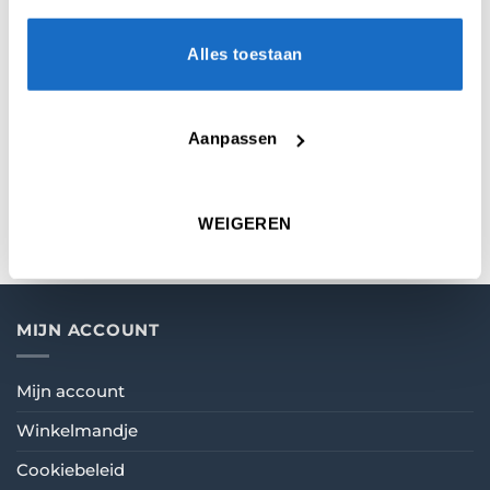
Unicorn Gary Anderson Ultrafly Dart Flights –
100 Micron.
Alles toestaan
Opvallend Sterke Polyester Flights met Cutting
Edge Technologie.
Aanpassen
Unicorn flights worden geleverd in een set van
3 stuks.
WEIGEREN
MIJN ACCOUNT
Mijn account
Winkelmandje
Cookiebeleid