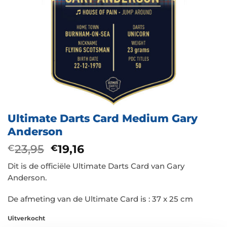
Ultimate Darts Card Medium Gary
Anderson
Oorspronkelijke
Huidige
23,95
19,16
€
€
prijs
prijs
Dit is de officiële Ultimate Darts Card van Gary
was:
is:
Anderson.
€23,95.
€19,16.
De afmeting van de Ultimate Card is : 37 x 25 cm
Uitverkocht