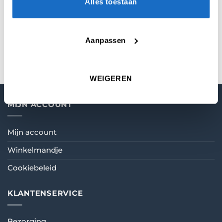
Alles toestaan
Anderson.
De afmeting van de Ultimate Card is : 37 x 25
cm
Aanpassen
WEIGEREN
MIJN ACCOUNT
Mijn account
Winkelmandje
Cookiebeleid
KLANTENSERVICE
Bezorging