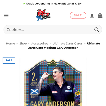
Ga
Gratis verzending in NL en BE Vanaf € 50,-
naar
inhoud
SALE!
Zoeken
naar:
Home
»
Shop
»
Accessoires
»
Ultimate Darts Cards
»
Ultimate
Darts Card Medium Gary Anderson
SALE