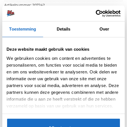
Artikelnummer:
207242
Categorieën:
Accessoires
,
Ultimate Darts Cards
Tag:
Gary Anderson
Toestemming
Details
Over
Merk:
Ultimate Cards
Deze website maakt gebruik van cookies
We gebruiken cookies om content en advertenties te
personaliseren, om functies voor social media te bieden
en om ons websiteverkeer te analyseren. Ook delen we
informatie over uw gebruik van onze site met onze
BESCHRIJVING
partners voor social media, adverteren en analyse. Deze
partners kunnen deze gegevens combineren met andere
AANVULLENDE INFORMATIE
informatie die u aan ze heeft verstrekt of die ze hebben
verzameld op basis van uw gebruik van hun services.
BEOORDELINGEN (0)
Dit is de officiële Ultimate Darts Card van Gary