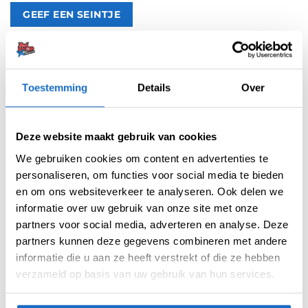
Artikelnummer:
209884
Categorieën:
Accessoires
,
Ultimate Darts Cards
Toestemming
Details
Over
Tag:
Fallon Sherrock
Merk:
Ultimate Cards
Deze website maakt gebruik van cookies
We gebruiken cookies om content en advertenties te
personaliseren, om functies voor social media te bieden
en om ons websiteverkeer te analyseren. Ook delen we
informatie over uw gebruik van onze site met onze
partners voor social media, adverteren en analyse. Deze
BESCHRIJVING
partners kunnen deze gegevens combineren met andere
informatie die u aan ze heeft verstrekt of die ze hebben
AANVULLENDE INFORMATIE
verzameld op basis van uw gebruik van hun services.
BEOORDELINGEN (0)