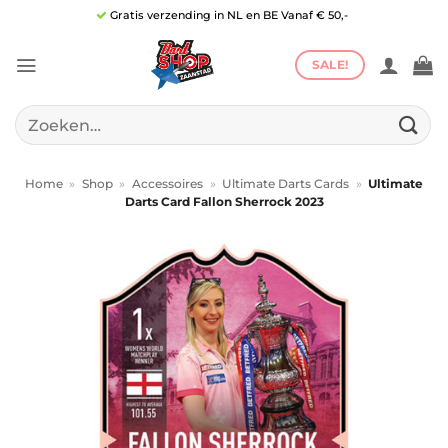
Ga
Gratis verzending in NL en BE Vanaf € 50,-
naar
inhoud
SALE!
Zoeken
naar:
Home
»
Shop
»
Accessoires
»
Ultimate Darts Cards
»
Ultimate
Darts Card Fallon Sherrock 2023