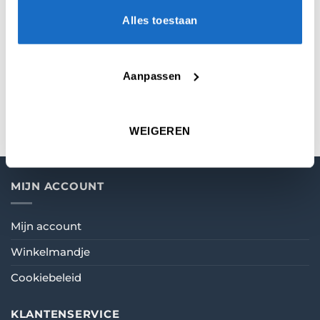
Alles toestaan
Dit is de officiële Ultimate Darts Card van
Fallon Sherrock.
De afmeting van de Ultimate Card is : 37 x 25
Aanpassen
cm
WEIGEREN
MIJN ACCOUNT
Mijn account
Winkelmandje
Cookiebeleid
KLANTENSERVICE