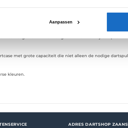
E
BEOORDELINGEN (0)
Aanpassen
eer casual gemaakt door het gebruik van een nylon specificati
rtcase met grote capaciteit die niet alleen de nodige dartsp
erse kleuren.
TENSERVICE
ADRES DARTSHOP ZAAN