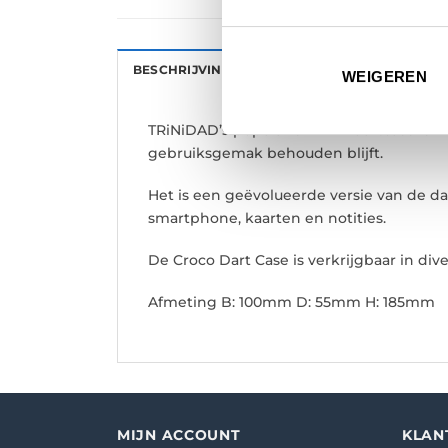
BESCHRIJVING
AANVULLENDE INFORMATI
WEIGEREN
TRiNiDAD’s populaire PLAIN dartcase is m
gebruiksgemak behouden blijft.
Het is een geëvolueerde versie van de da
smartphone, kaarten en notities.
De Croco Dart Case is verkrijgbaar in div
Afmeting B: 100mm D: 55mm H: 185mm
MIJN ACCOUNT
KLAN