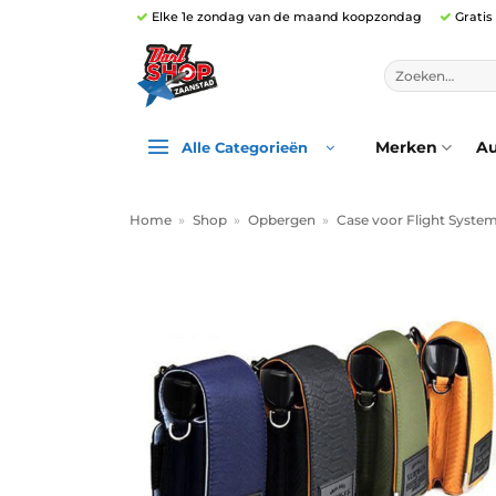
Ga
Elke 1e zondag van de maand koopzondag
Gratis
naar
inhoud
Zoeken
naar:
Merken
Au
Alle Categorieën
Home
»
Shop
»
Opbergen
»
Case voor Flight Syste