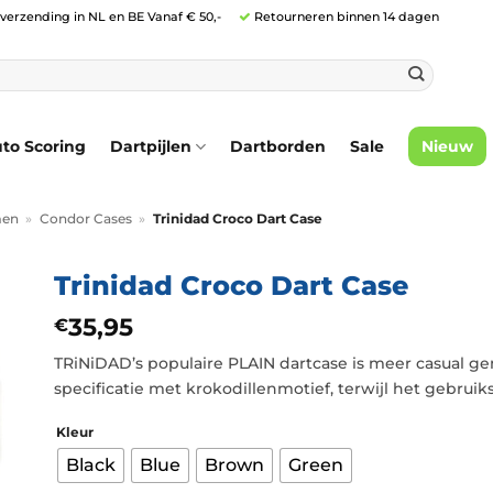
 verzending in NL en BE Vanaf € 50,-
Retourneren binnen 14 dagen
to Scoring
Dartpijlen
Dartborden
Sale
Nieuw
men
»
Condor Cases
»
Trinidad Croco Dart Case
Trinidad Croco Dart Case
35,95
€
TRiNiDAD’s populaire PLAIN dartcase is meer casual g
specificatie met krokodillenmotief, terwijl het gebrui
Kleur
Black
Blue
Brown
Green