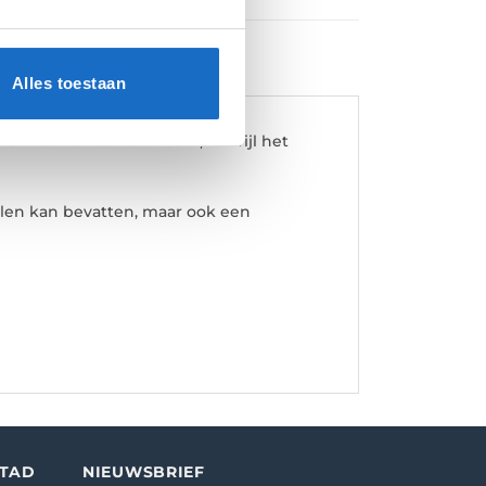
Alles toestaan
e met krokodillenmotief, terwijl het
ullen kan bevatten, maar ook een
STAD
NIEUWSBRIEF