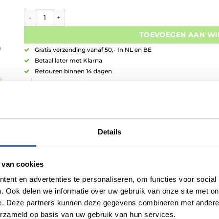
Trinidad Croco Dart Case aantal
TOEVOEGEN AAN W
Gratis verzending vanaf 50,- In NL en BE
Betaal later met Klarna
Retouren binnen 14 dagen
Details
Artikelnummer:
variation-6526
Categorieën:
Case voor 1 set darts
,
Case voor Flight Systemen
,
Con
Merk:
Trinidad
 van cookies
ent en advertenties te personaliseren, om functies voor social
. Ook delen we informatie over uw gebruik van onze site met on
e. Deze partners kunnen deze gegevens combineren met andere i
erzameld op basis van uw gebruik van hun services.