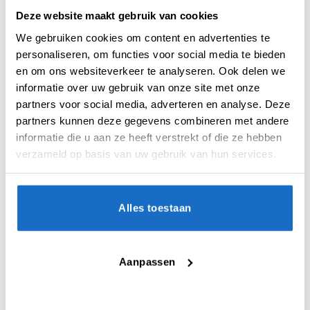
Deze website maakt gebruik van cookies
BESCHRIJVING
We gebruiken cookies om content en advertenties te
personaliseren, om functies voor social media te bieden
BEOORDELINGEN (0)
en om ons websiteverkeer te analyseren. Ook delen we
informatie over uw gebruik van onze site met onze
Maak je setup compleet met de Vale Dartbord
partners voor social media, adverteren en analyse. Deze
Surround, speciaal ontworpen om perfect te
partners kunnen deze gegevens combineren met andere
passen bij de kleuren en het strakke ontwerp
informatie die u aan ze heeft verstrekt of die ze hebben
van het TOR Dartbord.
verzameld op basis van uw gebruik van hun services.
Deze premium surround sluit stevig aan rond
elk dartbord van wedstrijdformaat en biedt
niet alleen bescherming voor je muur, maar
Alles toestaan
heeft ook een stijlvolle afwerking.
Aanpassen
VAAK SAMEN GEKOCHT