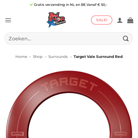
Ga
Gratis verzending in NL en BE Vanaf € 50,-
naar
inhoud
SALE!
Zoeken
naar:
Home
»
Shop
»
Surrounds
»
Target Vale Surround Red