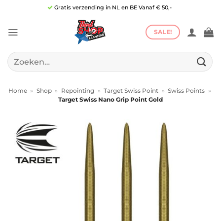
Ga
Gratis verzending in NL en BE Vanaf € 50,-
naar
inhoud
SALE!
Zoeken
naar:
Home
»
Shop
»
Repointing
»
Target Swiss Point
»
Swiss Points
»
Target Swiss Nano Grip Point Gold