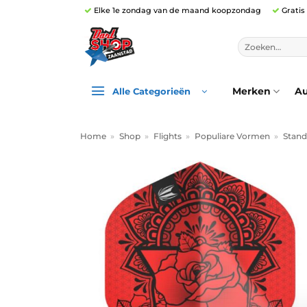
Ga
Elke 1e zondag van de maand koopzondag
Gratis
naar
inhoud
Zoeken
naar:
Merken
Au
Alle Categorieën
Home
»
Shop
»
Flights
»
Populiare Vormen
»
Stand