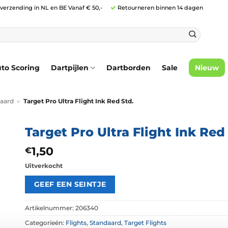
 verzending in NL en BE Vanaf € 50,-
Retourneren binnen 14 dagen
to Scoring
Dartpijlen
Dartborden
Sale
Nieuw
aard
»
Target Pro Ultra Flight Ink Red Std.
Target Pro Ultra Flight Ink Red
1,50
€
Uitverkocht
Artikelnummer:
206340
Categorieën:
Flights
,
Standaard
,
Target Flights