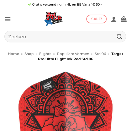
Ga
Gratis verzending in NL en BE Vanaf € 50,-
naar
inhoud
SALE!
Zoeken
naar:
Home
»
Shop
»
Flights
»
Populiare Vormen
»
Std.06
»
Target
Pro Ultra Flight Ink Red Std.06