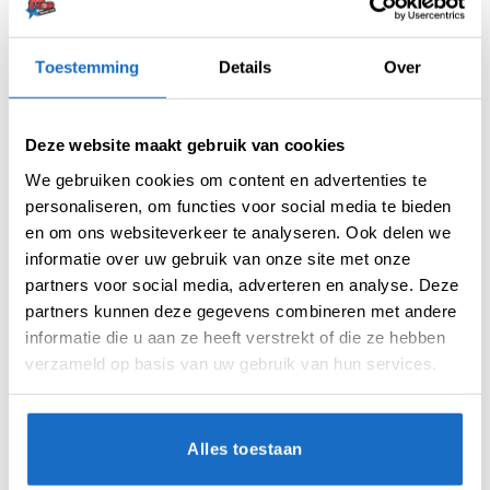
Artikelnummer:
206341
Toestemming
Details
Over
Categorieën:
Flights
,
Std.06
,
Target Flights
Merk:
Target
Deze website maakt gebruik van cookies
We gebruiken cookies om content en advertenties te
personaliseren, om functies voor social media te bieden
en om ons websiteverkeer te analyseren. Ook delen we
informatie over uw gebruik van onze site met onze
partners voor social media, adverteren en analyse. Deze
partners kunnen deze gegevens combineren met andere
AANVULLENDE INFORMATIE
informatie die u aan ze heeft verstrekt of die ze hebben
BEOORDELINGEN (0)
verzameld op basis van uw gebruik van hun services.
MICRON
100
Alles toestaan
VORM
Std. 6