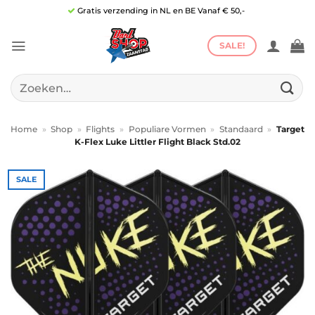
Ga
Gratis verzending in NL en BE Vanaf € 50,-
naar
inhoud
SALE!
Zoeken
naar:
Home
»
Shop
»
Flights
»
Populiare Vormen
»
Standaard
»
Target
K-Flex Luke Littler Flight Black Std.02
SALE