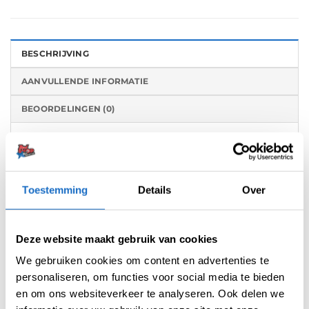
BESCHRIJVING
AANVULLENDE INFORMATIE
BEOORDELINGEN (0)
Het K-Flight systeem.
Een high performance alles-in-één flight en
Toestemming
Details
Over
shaft systeem met Target’s gepatenteerde
twist systeem.
Deze website maakt gebruik van cookies
De belangrijkste kenmerken van het precisie
gegoten systeem
We gebruiken cookies om content en advertenties te
personaliseren, om functies voor social media te bieden
– Lichtgewicht
en om ons websiteverkeer te analyseren. Ook delen we