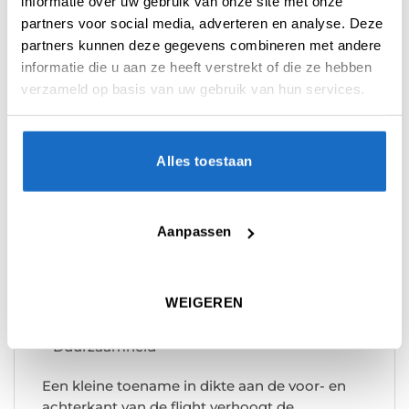
informatie over uw gebruik van onze site met onze
K-System flights zijn lichter dan andere
partners voor social media, adverteren en analyse. Deze
gegoten systemen op de markt, waardoor je
partners kunnen deze gegevens combineren met andere
consistenter kunt werpen.
informatie die u aan ze heeft verstrekt of die ze hebben
– Gepatenteerd Flex Systeem
verzameld op basis van uw gebruik van hun services.
De shaft van de K-Flex is ontworpen om te
bewegen als hij geraakt wordt door een andere
Alles toestaan
dartpijl, waardoor de kans op een bounce out
afneemt.
– 90 graden precisie
Aanpassen
Target’s spuitgietproces betekent dat de
flights een perfecte hoek van 90 graden
WEIGEREN
hebben.
– Duurzaamheid
Een kleine toename in dikte aan de voor- en
achterkant van de flight verhoogt de