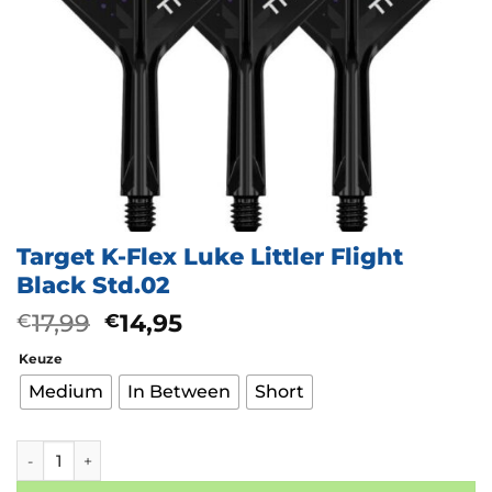
Target K-Flex Luke Littler Flight
Black Std.02
Oorspronkelijke
Huidige
17,99
14,95
€
€
prijs
prijs
Keuze
was:
is:
€17,99.
€14,95.
Medium
In Between
Short
Target K-Flex Luke Littler Flight Black Std.02 aantal