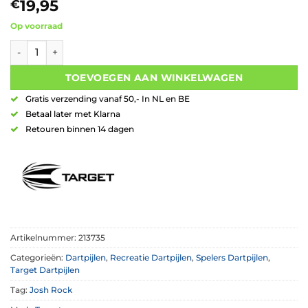
19,95
€
Op voorraad
Target Josh Rock Brass Steeltip Dartset aantal
TOEVOEGEN AAN WINKELWAGEN
Gratis verzending vanaf 50,- In NL en BE
Betaal later met Klarna
Retouren binnen 14 dagen
Artikelnummer:
213735
Categorieën:
Dartpijlen
,
Recreatie Dartpijlen
,
Spelers Dartpijlen
,
Target Dartpijlen
Tag:
Josh Rock