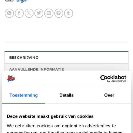
Merk:
Target
BESCHRIJVING
AANVULLENDE INFORMATIE
BEOORDELINGEN (0)
Toestemming
Details
Over
Josh Rock Brass darts zijn ontwikkeld in
samenwerking met “Rocky”, winnaar van het
PDC Dutch Darts Championship 2024 en PDC
Deze website maakt gebruik van cookies
World Youth Champion 2022. Deze darts
We gebruiken cookies om content en advertenties te
hebben een opvallend zwart PVD-gecoat recht
personaliseren, om functies voor social media te bieden