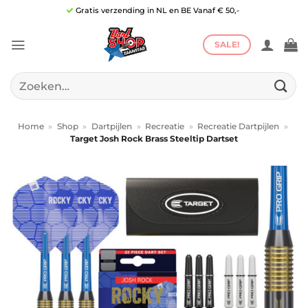
Ga
Gratis verzending in NL en BE Vanaf € 50,-
naar
inhoud
SALE!
Zoeken
naar:
Home
»
Shop
»
Dartpijlen
»
Recreatie
»
Recreatie Dartpijlen
»
Target Josh Rock Brass Steeltip Dartset