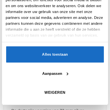
barrelontwerp, versterkt met machinaal
en om ons websiteverkeer te analyseren. Ook delen we
aangebrachte radiale groeven voor verbeterde
informatie over uw gebruik van onze site met onze
grip en dartcontrole. Het ontwerp wordt verder
geaccentueerd door gouden verfdetails aan de
partners voor social media, adverteren en analyse. Deze
achterzijde.
partners kunnen deze gegevens combineren met andere
informatie die u aan ze heeft verstrekt of die ze hebben
De set bevat drie sets Pro Grip shafts van 34
verzameld op basis van uw gebruik van hun services.
mm in drie verschillende kleuren: zwart, wit en
blauw. Deze shafts, gemaakt van duurzaam
nylon, hebben een universele 2BA-
Alles toestaan
schroefdraad en zijn ontworpen voor een
stevige grip en flexibiliteit in je dartopstelling.
Bijgeleverd zijn No.2 Pro Ultra flights in drie
Aanpassen
kleurencombinaties, vervaardigd uit duurzaam
100-micron materiaal. De spot UV-afwerking
voegt een extra beschermende laag toe, wat
WEIGEREN
zorgt voor verbeterde grip en een langere
levensduur.