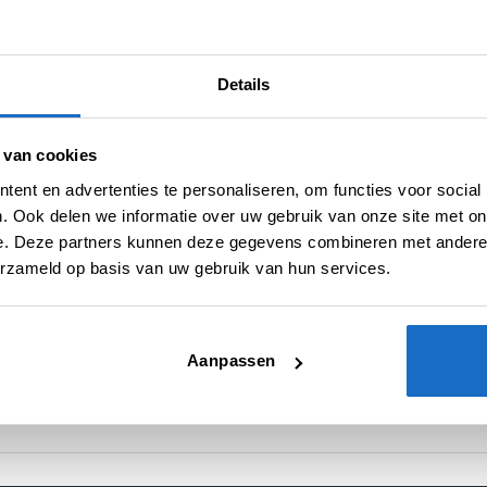
Categorieën:
Dartpijlen
,
Spelers Dartpijlen
,
Swiss Dartpijlen
,
Target
Merk:
Target Japan
Details
 van cookies
ent en advertenties te personaliseren, om functies voor social
. Ook delen we informatie over uw gebruik van onze site met on
e. Deze partners kunnen deze gegevens combineren met andere i
N (0)
erzameld op basis van uw gebruik van hun services.
90% Tungsten
Aanpassen
23 gr.