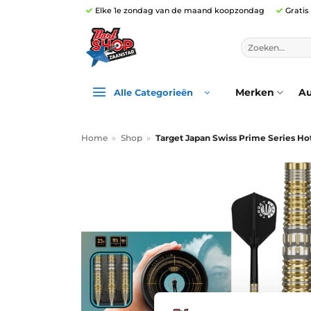
Ga
Elke 1e zondag van de maand koopzondag
Gratis
naar
inhoud
Zoeken
naar:
Merken
Au
Alle Categorieën
Home
»
Shop
»
Target Japan Swiss Prime Series Ho