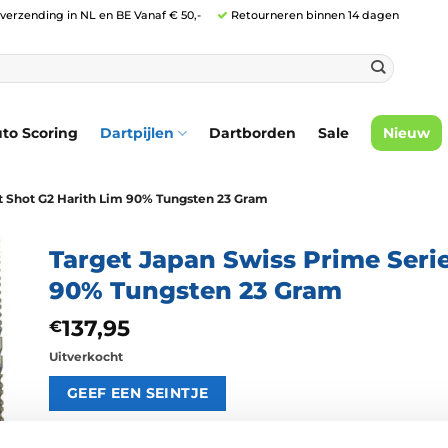
 verzending in NL en BE Vanaf € 50,-
Retourneren binnen 14 dagen
to Scoring
Dartpijlen
Dartborden
Sale
Nieuw
t Shot G2 Harith Lim 90% Tungsten 23 Gram
Target Japan Swiss Prime Serie
90% Tungsten 23 Gram
137,95
€
Uitverkocht
Artikelnummer:
215101