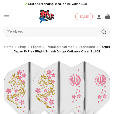
Ga
Gratis verzending in NL en BE Vanaf € 50,-
naar
inhoud
SALE!
Zoeken
naar:
Home
»
Shop
»
Flights
»
Populiare Vormen
»
Standaard
»
Target
Japan K-Flex Flight Smash Junya Koikawa Clear Std.02