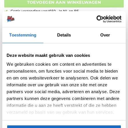
TOEVOEGEN AAN WINKELWAGEN
Gratis verzending vanaf 50,- In NL en BE
Betaal later met Klarna
Retouren binnen 14 dagen
Toestemming
Details
Over
Artikelnummer:
variation-8981
Categorieën:
Flights
,
Spelers Flights
,
Standaard
,
Target Flights
,
Target
K-Flex Flights
Deze website maakt gebruik van cookies
Merk:
Target Japan
We gebruiken cookies om content en advertenties te
personaliseren, om functies voor social media te bieden
en om ons websiteverkeer te analyseren. Ook delen we
informatie over uw gebruik van onze site met onze
partners voor social media, adverteren en analyse. Deze
partners kunnen deze gegevens combineren met andere
informatie die u aan ze heeft verstrekt of die ze hebben
verzameld op basis van uw gebruik van hun services.
AANVULLENDE INFORMATIE
BEOORDELINGEN (0)