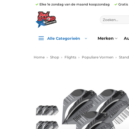
Ga
Elke 1e zondag van de maand koopzondag
Gratis
naar
inhoud
Zoeken
naar:
Merken
Au
Alle Categorieën
Home
»
Shop
»
Flights
»
Populiare Vormen
»
Stand