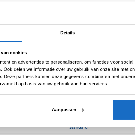
Categorieën:
100 Micron Flights
,
Dimitri van den Bergh Flights
,
Fli
Tags:
Dimitri van den Bergh
,
Target Januari 2024 Launch
Merk:
Target
Details
 van cookies
ent en advertenties te personaliseren, om functies voor social
. Ook delen we informatie over uw gebruik van onze site met on
e. Deze partners kunnen deze gegevens combineren met andere i
erzameld op basis van uw gebruik van hun services.
N (0)
Aanpassen
100
Standard