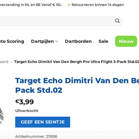
 verzending in NL en BE Vanaf € 50,-
Retourneren binnen 14 dagen
to Scoring
Dartpijlen
Dartborden
Sale
Nieuw
aard
»
Target Echo Dimitri Van Den Bergh Pro Ultra Flight 3-Pack Std.0
Target Echo Dimitri Van Den Be
Pack Std.02
3,99
€
Uitverkocht
Artikelnummer:
211936