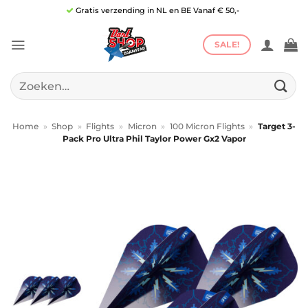
Ga
Gratis verzending in NL en BE Vanaf € 50,-
naar
inhoud
SALE!
Zoeken
naar:
Home
»
Shop
»
Flights
»
Micron
»
100 Micron Flights
»
Target 3-
Pack Pro Ultra Phil Taylor Power Gx2 Vapor