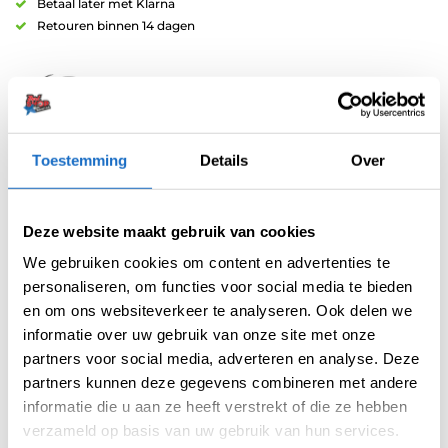
Betaal later met Klarna
Retouren binnen 14 dagen
Toestemming
Details
Over
Artikelnummer:
214655
Categorieën:
100 Micron Flights
,
Flights
,
Multi Packs
,
Nieuw
,
Overige
Deze website maakt gebruik van cookies
Vormen
,
Target Flights
Tag:
Target September Launch 2025
We gebruiken cookies om content en advertenties te
personaliseren, om functies voor social media te bieden
Merk:
Target
en om ons websiteverkeer te analyseren. Ook delen we
informatie over uw gebruik van onze site met onze
partners voor social media, adverteren en analyse. Deze
partners kunnen deze gegevens combineren met andere
informatie die u aan ze heeft verstrekt of die ze hebben
verzameld op basis van uw gebruik van hun services.