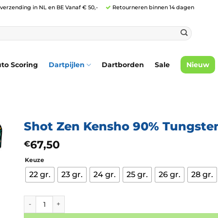
 verzending in NL en BE Vanaf € 50,-
Retourneren binnen 14 dagen
to Scoring
Dartpijlen
Dartborden
Sale
Nieuw
Shot Zen Kensho 90% Tungste
67,50
€
Keuze
22 gr.
23 gr.
24 gr.
25 gr.
26 gr.
28 gr.
Shot Zen Kensho 90% Tungsten aantal