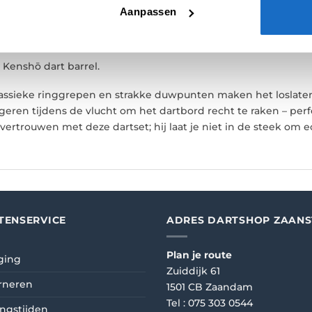
Aanpassen
E
BEOORDELINGEN (0)
 Kenshō dart barrel.
klassieke ringgrepen en strakke duwpunten maken het loslat
geren tijdens de vlucht om het dartbord recht te raken – per
 vertrouwen met deze dartset; hij laat je niet in de steek om 
TENSERVICE
ADRES DARTSHOP ZAAN
Plan je route
ging
Zuiddijk 61
rneren
1501 CB Zaandam
Tel :
075 303 0544
ngstijden