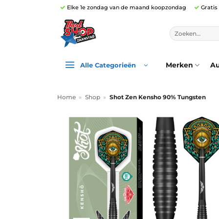
Ga
Elke 1e zondag van de maand koopzondag
Gratis
naar
inhoud
Zoeken
naar:
Merken
Au
Alle Categorieën
Home
»
Shop
»
Shot Zen Kensho 90% Tungsten