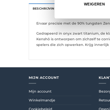
WEIGEREN
BESCHRIJVING
AANVULLENDE INFORMATI
Ervaar precisie met de 90% tungsten Zen
Gedrapeerd in onyx zwart titanium, de 
Kenshō is ontworpen om zichzelf te corri
spelers die zich opwerken. Krijg innerlijk
MIJN ACCOUNT
KLAN
Mijn account
Bezor
Winkelmandje
Retou
Cookiebeleid
Openi