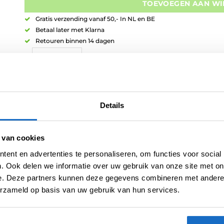
TOEVOEGEN AAN W
Gratis verzending vanaf 50,- In NL en BE
Betaal later met Klarna
Retouren binnen 14 dagen
Artikelnummer:
variation-7487
Details
Categorieën:
Dartpijlen
,
Shot Dartpijlen
Tag:
Shot Launch 2023
 van cookies
Merk:
Shot
ent en advertenties te personaliseren, om functies voor social
. Ook delen we informatie over uw gebruik van onze site met on
e. Deze partners kunnen deze gegevens combineren met andere i
erzameld op basis van uw gebruik van hun services.