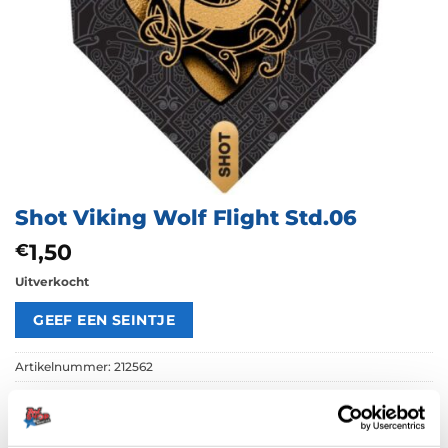
Shot Viking Wolf Flight Std.06
1,50
€
Uitverkocht
Artikelnummer:
212562
Categorieën:
Flights
,
Std.06
Merk:
Shot