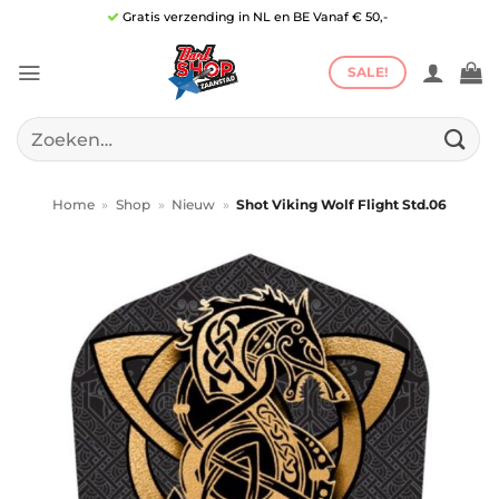
Ga
Gratis verzending in NL en BE Vanaf € 50,-
naar
inhoud
SALE!
Zoeken
naar:
Home
»
Shop
»
Nieuw
»
Shot Viking Wolf Flight Std.06