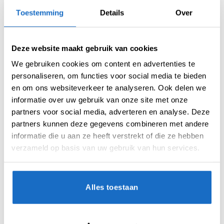
Toestemming
Details
Over
Deze website maakt gebruik van cookies
We gebruiken cookies om content en advertenties te
personaliseren, om functies voor social media te bieden
AANVULLENDE INFORMATIE
en om ons websiteverkeer te analyseren. Ook delen we
informatie over uw gebruik van onze site met onze
BEOORDELINGEN (0)
partners voor social media, adverteren en analyse. Deze
partners kunnen deze gegevens combineren met andere
informatie die u aan ze heeft verstrekt of die ze hebben
SERIE
Viking
verzameld op basis van uw gebruik van hun services.
MICRON
100
VORM
Std. 6
Alles toestaan