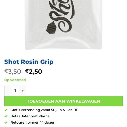
Shot Rosin Grip
Oorspronkelijke
Huidige
3,50
2,50
€
€
prijs
prijs
Op voorraad
was:
is:
Shot Rosin Grip aantal
€3,50.
€2,50.
TOEVOEGEN AAN WINKELWAGEN
Gratis verzending vanaf 50,- In NL en BE
Betaal later met Klarna
Retouren binnen 14 dagen