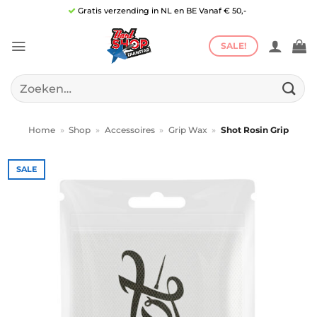
Ga
Gratis verzending in NL en BE Vanaf € 50,-
naar
inhoud
SALE!
Zoeken
naar:
Home
»
Shop
»
Accessoires
»
Grip Wax
»
Shot Rosin Grip
SALE