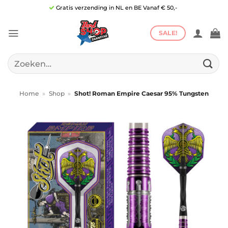
Ga
Gratis verzending in NL en BE Vanaf € 50,-
naar
inhoud
SALE!
Zoeken
naar:
Home
»
Shop
»
Shot! Roman Empire Caesar 95% Tungsten