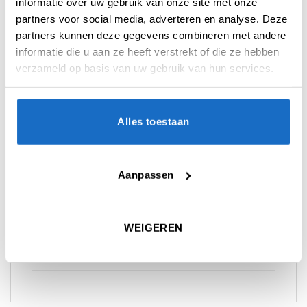
informatie over uw gebruik van onze site met onze
partners voor social media, adverteren en analyse. Deze
partners kunnen deze gegevens combineren met andere
informatie die u aan ze heeft verstrekt of die ze hebben
verzameld op basis van uw gebruik van hun services.
AANVULLENDE INFORMATIE
BEOORDELINGEN (0)
Alles toestaan
KEUZE
22 gr.
,
23 gr.
,
24 gr.
,
25 gr.
Aanpassen
SERIE
Roman Empire
MATERIAAL
95% Tungsten
WEIGEREN
COLOR
Purple