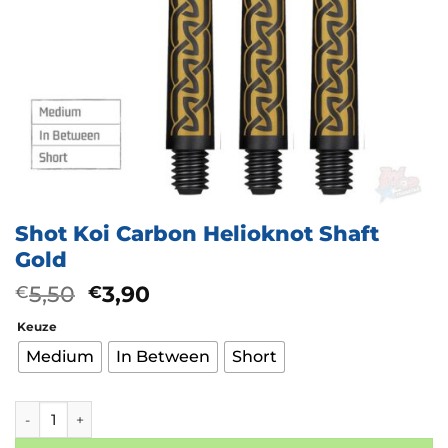
Shot Koi Carbon Helioknot Shaft
Gold
Oorspronkelijke
Huidige
5,50
3,90
€
€
prijs
prijs
Keuze
was:
is:
€5,50.
€3,90.
Medium
In Between
Short
Shot Koi Carbon Helioknot Shaft Gold aantal