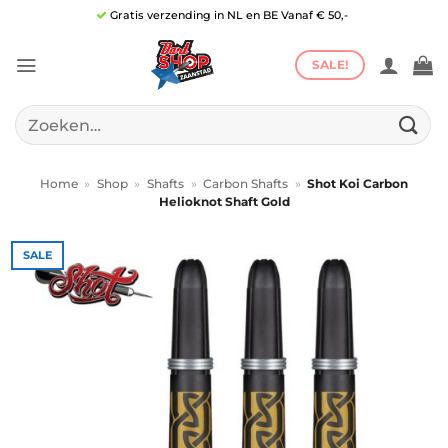
Ga
Gratis verzending in NL en BE Vanaf € 50,-
naar
inhoud
SALE!
Zoeken
naar:
Home
»
Shop
»
Shafts
»
Carbon Shafts
»
Shot Koi Carbon
Helioknot Shaft Gold
SALE