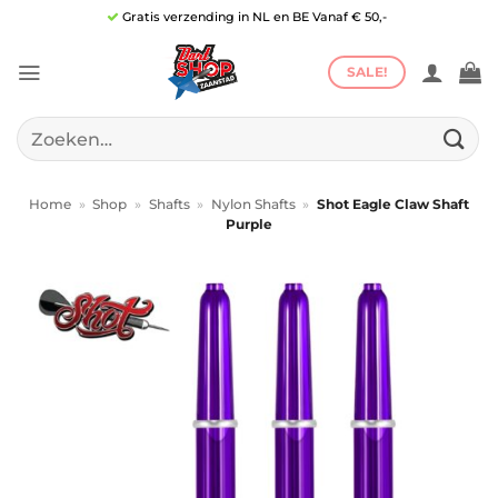
Ga
Gratis verzending in NL en BE Vanaf € 50,-
naar
inhoud
SALE!
Zoeken
naar:
Home
»
Shop
»
Shafts
»
Nylon Shafts
»
Shot Eagle Claw Shaft
Purple