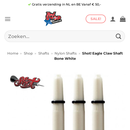
Ga
Gratis verzending in NL en BE Vanaf € 50,-
naar
inhoud
SALE!
Zoeken
naar:
Home
»
Shop
»
Shafts
»
Nylon Shafts
»
Shot! Eagle Claw Shaft
Bone White