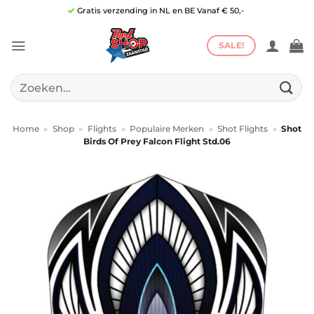
Ga
Gratis verzending in NL en BE Vanaf € 50,-
naar
inhoud
SALE!
Zoeken
naar:
Home
»
Shop
»
Flights
»
Populaire Merken
»
Shot Flights
»
Shot
Birds Of Prey Falcon Flight Std.06