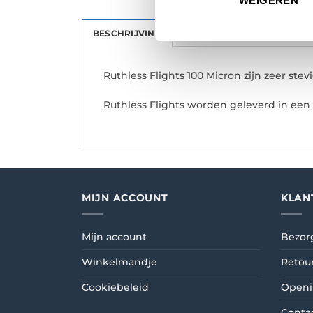
WEIGEREN
BESCHRIJVING
AANVULLENDE INFORMATI
Ruthless Flights 100 Micron zijn zeer stev
Ruthless Flights worden geleverd in een s
MIJN ACCOUNT
KLAN
Mijn account
Bezor
Winkelmandje
Retou
Cookiebeleid
Openi
Conta