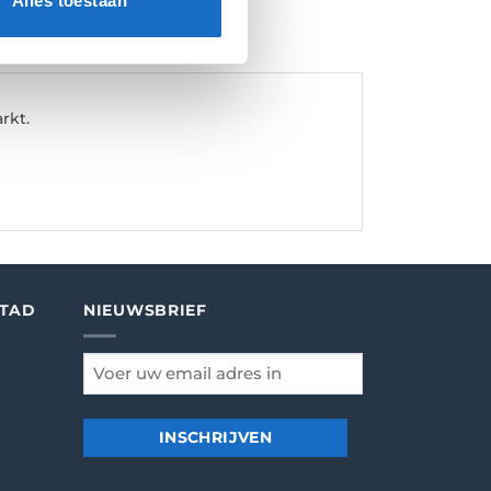
Alles toestaan
rkt.
STAD
NIEUWSBRIEF
email
*