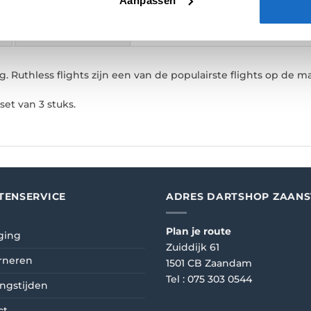
Aanpassen
E
BEOORDELINGEN (0)
ig. Ruthless flights zijn een van de populairste flights op de ma
et van 3 stuks.
TENSERVICE
ADRES DARTSHOP ZAAN
Plan je route
ging
Zuiddijk 61
rneren
1501 CB Zaandam
Tel :
075 303 0544
ngstijden
ct