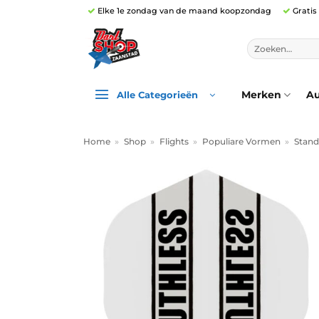
Ga
Elke 1e zondag van de maand koopzondag
Gratis
naar
inhoud
Zoeken
naar:
Merken
Au
Alle Categorieën
Home
»
Shop
»
Flights
»
Populiare Vormen
»
Stand