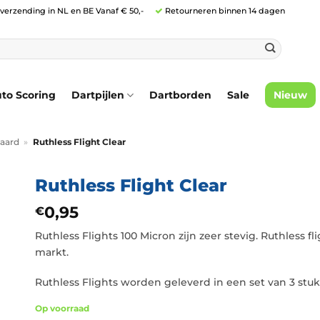
 verzending in NL en BE Vanaf € 50,-
Retourneren binnen 14 dagen
to Scoring
Dartpijlen
Dartborden
Sale
Nieuw
aard
»
Ruthless Flight Clear
Ruthless Flight Clear
0,95
€
Ruthless Flights 100 Micron zijn zeer stevig. Ruthless fl
markt.
Ruthless Flights worden geleverd in een set van 3 stuk
Op voorraad