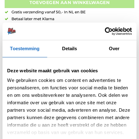
TOEVOEGEN AAN WINKELWAGEN
Gratis verzending vanaf 50,- In NL en BE
Betaal later met Klarna
Retouren binnen 14 dagen
Toestemming
Details
Over
Deze website maakt gebruik van cookies
Artikelnummer:
variation-10178
We gebruiken cookies om content en advertenties te
Categorieën:
Dartpijlen
,
Nieuw
,
Red Dragon Dartpijlen
,
Red Dragpn
personaliseren, om functies voor social media te bieden
NEW
en om ons websiteverkeer te analyseren. Ook delen we
Merk:
Red Dragon
informatie over uw gebruik van onze site met onze
partners voor social media, adverteren en analyse. Deze
partners kunnen deze gegevens combineren met andere
informatie die u aan ze heeft verstrekt of die ze hebben
verzameld op basis van uw gebruik van hun services.