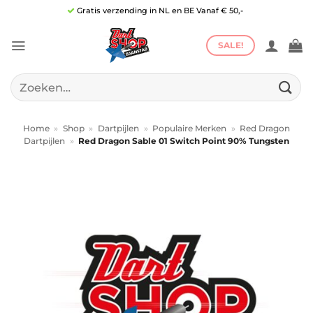
Ga
Gratis verzending in NL en BE Vanaf € 50,-
naar
inhoud
SALE!
Zoeken
naar:
Home
»
Shop
»
Dartpijlen
»
Populaire Merken
»
Red Dragon
Dartpijlen
»
Red Dragon Sable 01 Switch Point 90% Tungsten