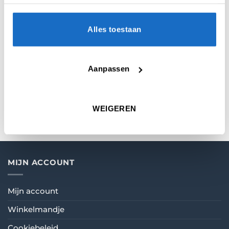
Alles toestaan
AANVULLENDE INFORMATIE
BEOORDELINGEN (0)
Aanpassen
KEUZE
21 gr.
,
22 gr.
,
23 gr.
,
24 gr.
WEIGEREN
MIJN ACCOUNT
Mijn account
Winkelmandje
Cookiebeleid