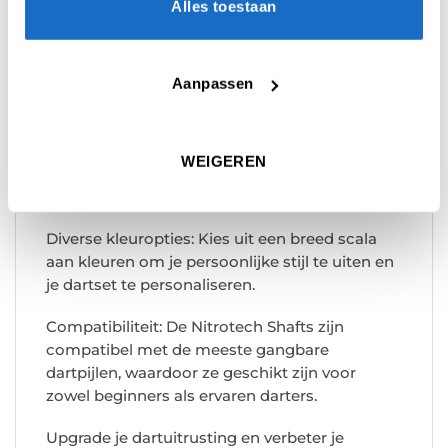
Alles toestaan
ongeëvenaarde combinatie van sterkte en
flexibiliteit, waardoor deze shafts lang
meegaan en je dartpijlen stevig op hun plaats
Aanpassen
houden.
Verbeterde aerodynamica: Het gestroomlijnde
ontwerp van de Nitrotech Shafts minimaliseert
WEIGEREN
de luchtweerstand, wat resulteert in een
soepelere en stabielere vlucht van je pijlen.
Diverse kleuropties: Kies uit een breed scala
aan kleuren om je persoonlijke stijl te uiten en
je dartset te personaliseren.
Compatibiliteit: De Nitrotech Shafts zijn
compatibel met de meeste gangbare
dartpijlen, waardoor ze geschikt zijn voor
zowel beginners als ervaren darters.
Upgrade je dartuitrusting en verbeter je