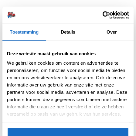
BESCHRIJVING
Toestemming
Details
Over
AANVULLENDE INFORMATIE
BEOORDELINGEN (0)
Deze website maakt gebruik van cookies
We gebruiken cookies om content en advertenties te
Upgrade jouw dartspel naar een hoger niveau
personaliseren, om functies voor social media te bieden
met de Red Dragon Nitrotech Shafts! Deze
en om ons websiteverkeer te analyseren. Ook delen we
revolutionaire dartshafts zijn ontworpen voor
informatie over uw gebruik van onze site met onze
optimale prestaties en duurzaamheid, zodat je
partners voor social media, adverteren en analyse. Deze
keer op keer kunt genieten van een
partners kunnen deze gegevens combineren met andere
nauwkeurige worp.
informatie die u aan ze heeft verstrekt of die ze hebben
verzameld op basis van uw gebruik van hun services.
Kenmerken:
Innovatieve Nitrotech-technologie: De
Nitrotech-technologie zorgt voor een