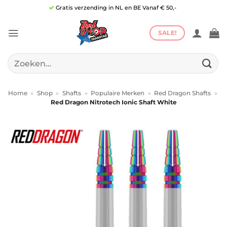
Ga
Gratis verzending in NL en BE Vanaf € 50,-
naar
inhoud
SALE!
Zoeken
naar:
Home
»
Shop
»
Shafts
»
Populaire Merken
»
Red Dragon Shafts
»
Red Dragon Nitrotech Ionic Shaft White