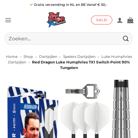
Ga
Gratis verzending in NL en BE Vanaf € 50,-
naar
inhoud
SALE!
Zoeken
naar:
Home
»
Shop
»
Dartpijlen
»
Spelers Dartpijlen
»
Luke Humphries
Dartpijlen
»
Red Dragon Luke Humphries TX1 Switch Point 90%
Tungsten