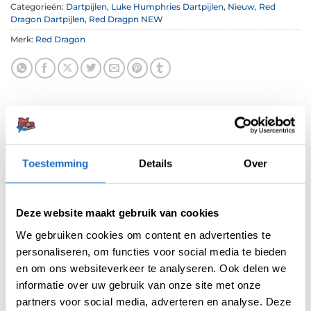
Categorieën:
Dartpijlen
,
Luke Humphries Dartpijlen
,
Nieuw
,
Red
Dragon Dartpijlen
,
Red Dragpn NEW
Merk:
Red Dragon
Toestemming
Details
Over
BESCHRIJVING
AANVULLENDE INFORMATIE
Deze website maakt gebruik van cookies
BEOORDELINGEN (0)
We gebruiken cookies om content en advertenties te
personaliseren, om functies voor social media te bieden
en om ons websiteverkeer te analyseren. Ook delen we
De wedstrijddarts van Luke Humphries, exact
informatie over uw gebruik van onze site met onze
zoals hij ze gebruikt op het hoogste niveau. De
partners voor social media, adverteren en analyse. Deze
soepele en gecontroleerde setup achter de