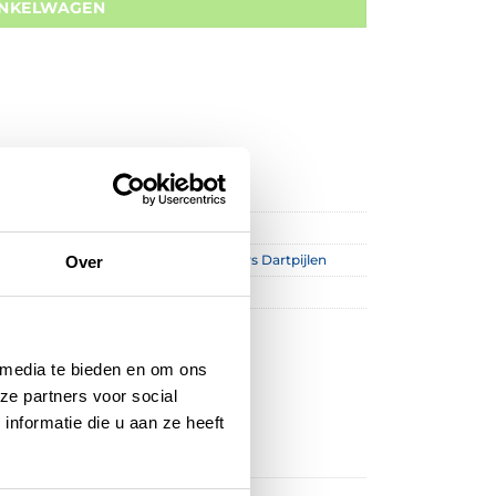
INKELWAGEN
tpijlen
,
Red Dragon Dartpijlen
,
Spelers Dartpijlen
Over
 media te bieden en om ons
ze partners voor social
nformatie die u aan ze heeft