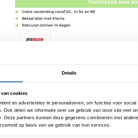
TOEVOEGEN AAN W
Gratis verzending vanaf 50,- In NL en BE
Betaal later met Klarna
Retouren binnen 14 dagen
Artikelnummer:
variation-5852
Categorieën:
Alle Spelers Dartpijlen
,
Dartpijlen
,
Luke Humphries Dar
Details
Tags:
Luke Humphries
,
Red Dragon Launch 2023
Merk:
Red Dragon
 van cookies
ent en advertenties te personaliseren, om functies voor social
. Ook delen we informatie over uw gebruik van onze site met on
e. Deze partners kunnen deze gegevens combineren met andere i
erzameld op basis van uw gebruik van hun services.