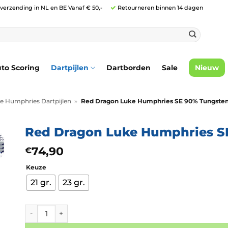
 verzending in NL en BE Vanaf € 50,-
Retourneren binnen 14 dagen
to Scoring
Dartpijlen
Dartborden
Sale
Nieuw
e Humphries Dartpijlen
»
Red Dragon Luke Humphries SE 90% Tungste
Red Dragon Luke Humphries S
74,90
€
Keuze
21 gr.
23 gr.
Red Dragon Luke Humphries SE 90% Tungsten aantal