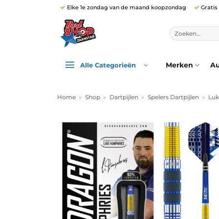
Ga
Elke 1e zondag van de maand koopzondag
Gratis
naar
inhoud
Zoeken
naar:
Merken
Au
Alle Categorieën
Home
»
Shop
»
Dartpijlen
»
Spelers Dartpijlen
»
Luk