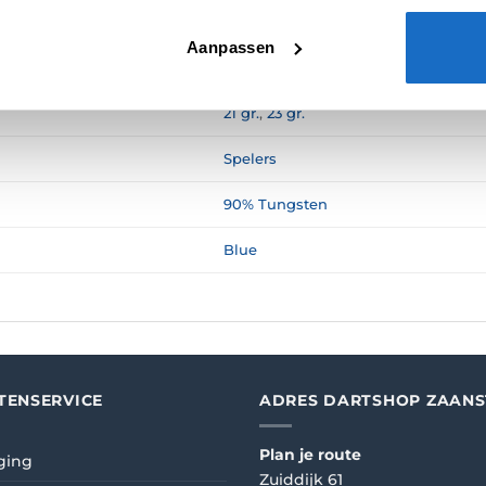
N (0)
Aanpassen
21 gr.
,
23 gr.
Spelers
90% Tungsten
Blue
TENSERVICE
ADRES DARTSHOP ZAAN
Plan je route
ging
Zuiddijk 61