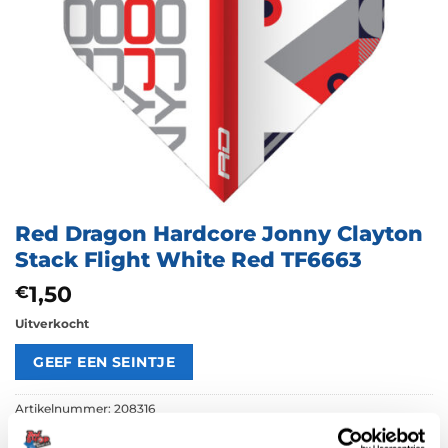
Red Dragon Hardcore Jonny Clayton
Stack Flight White Red TF6663
1,50
€
Uitverkocht
Artikelnummer:
208316
Categorieën:
100 Micron Flights
,
Flights
,
Jonny Clayton Flights
,
Red