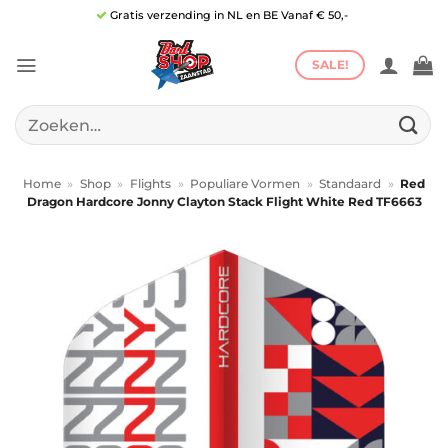
Ga
Gratis verzending in NL en BE Vanaf € 50,-
naar
inhoud
SALE!
Zoeken
naar:
Home
»
Shop
»
Flights
»
Populiare Vormen
»
Standaard
»
Red
Dragon Hardcore Jonny Clayton Stack Flight White Red TF6663