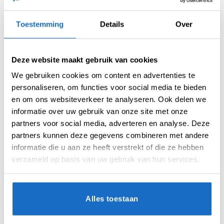
Dragon Flights
,
Standaard
Tag:
Jonny Clayton
Toestemming
Details
Over
Merk:
Red Dragon
Deze website maakt gebruik van cookies
We gebruiken cookies om content en advertenties te
personaliseren, om functies voor social media te bieden
en om ons websiteverkeer te analyseren. Ook delen we
informatie over uw gebruik van onze site met onze
partners voor social media, adverteren en analyse. Deze
AANVULLENDE INFORMATIE
partners kunnen deze gegevens combineren met andere
informatie die u aan ze heeft verstrekt of die ze hebben
BEOORDELINGEN (0)
verzameld op basis van uw gebruik van hun services.
MICRON
100
Alles toestaan
VORM
Standard