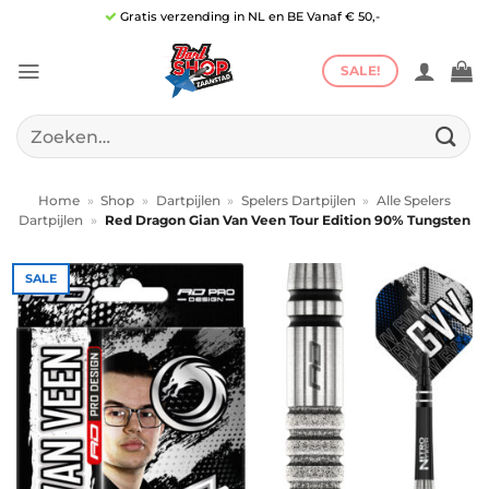
Ga
Gratis verzending in NL en BE Vanaf € 50,-
naar
inhoud
SALE!
Zoeken
naar:
Home
»
Shop
»
Dartpijlen
»
Spelers Dartpijlen
»
Alle Spelers
Dartpijlen
»
Red Dragon Gian Van Veen Tour Edition 90% Tungsten
SALE