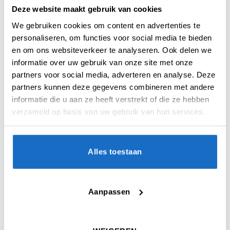
Deze website maakt gebruik van cookies
We gebruiken cookies om content en advertenties te
personaliseren, om functies voor social media te bieden
en om ons websiteverkeer te analyseren. Ook delen we
BESCHRIJVING
informatie over uw gebruik van onze site met onze
partners voor social media, adverteren en analyse. Deze
AANVULLENDE INFORMATIE
partners kunnen deze gegevens combineren met andere
informatie die u aan ze heeft verstrekt of die ze hebben
BEOORDELINGEN (0)
verzameld op basis van uw gebruik van hun services.
De Red Dragon Gian van Veen Tour Edition
90% tungsten darts zijn in nauwe
Alles toestaan
samenwerking met één van de grootste
talenten van het moment ontwikkeld en
richten zich volledig op darters die
topkwaliteit, betrouwbaarheid en comfort
Aanpassen
verlangen.
Met hun 90% tungsten-constructie, rechte