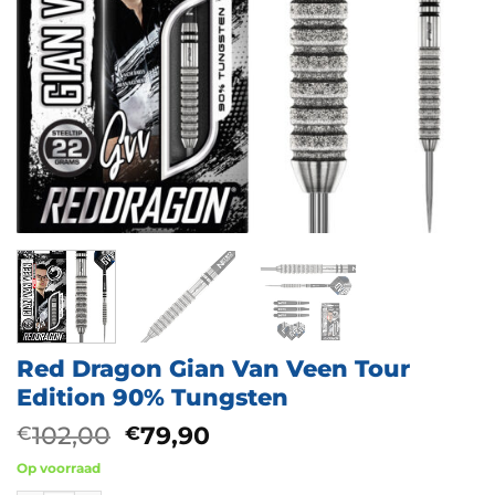
Red Dragon Gian Van Veen Tour
Edition 90% Tungsten
Oorspronkelijke
Huidige
102,00
79,90
€
€
prijs
prijs
Op voorraad
was:
is: