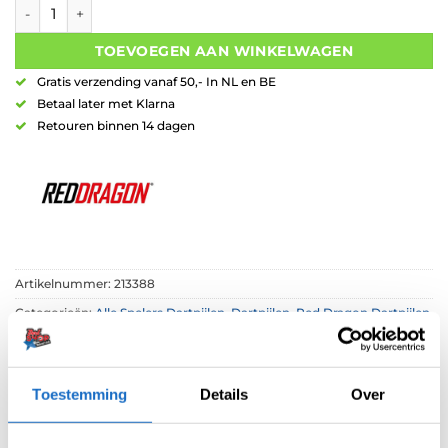
Red Dragon Gian Van Veen Tour Edition 90% Tungsten aantal
€102,00.
€79,90.
TOEVOEGEN AAN WINKELWAGEN
Gratis verzending vanaf 50,- In NL en BE
Betaal later met Klarna
Retouren binnen 14 dagen
Artikelnummer:
213388
Categorieën:
Alle Spelers Dartpijlen
,
Dartpijlen
,
Red Dragon Dartpijlen
Tag:
Gian van Veen
Merk:
Red Dragon
Toestemming
Details
Over