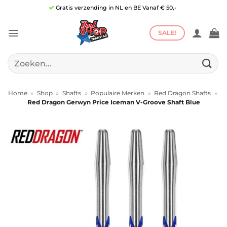
Ga
Gratis verzending in NL en BE Vanaf € 50,-
naar
inhoud
SALE!
Zoeken
naar:
Home
»
Shop
»
Shafts
»
Populaire Merken
»
Red Dragon Shafts
»
Red Dragon Gerwyn Price Iceman V-Groove Shaft Blue