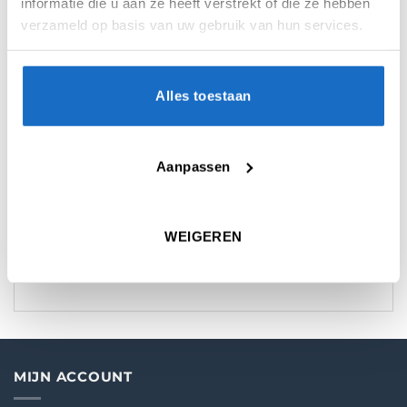
informatie die u aan ze heeft verstrekt of die ze hebben
verzameld op basis van uw gebruik van hun services.
AANVULLENDE INFORMATIE
Alles toestaan
BEOORDELINGEN (0)
Aanpassen
KEUZE
Medium
,
Short
SERIE
Gerwyn Price
WEIGEREN
MATERIAAL
Aluminium
MIJN ACCOUNT