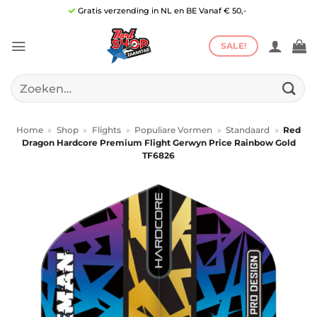
Ga
Gratis verzending in NL en BE Vanaf € 50,-
naar
inhoud
SALE!
Zoeken
naar:
Home
»
Shop
»
Flights
»
Populiare Vormen
»
Standaard
»
Red
Dragon Hardcore Premium Flight Gerwyn Price Rainbow Gold
TF6826