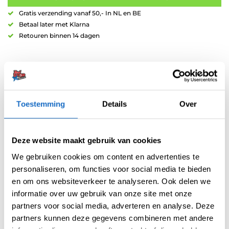
Gratis verzending vanaf 50,- In NL en BE
Betaal later met Klarna
Retouren binnen 14 dagen
Toestemming
Details
Over
Artikelnummer:
209770
Categorieën:
Flights
,
Gerwyn Price Flights
,
Red Dragon Flights
,
Deze website maakt gebruik van cookies
Spelers Flights
,
Standaard
We gebruiken cookies om content en advertenties te
Tag:
Gerwyn Price
personaliseren, om functies voor social media te bieden
Merk:
Red Dragon
en om ons websiteverkeer te analyseren. Ook delen we
informatie over uw gebruik van onze site met onze
partners voor social media, adverteren en analyse. Deze
partners kunnen deze gegevens combineren met andere