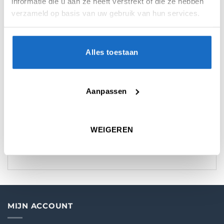
informatie die u aan ze heeft verstrekt of die ze hebben
verzameld op basis van uw gebruik van hun services.
AANVULLENDE INFORMATIE
Alles toestaan
BEOORDELINGEN (0)
Aanpassen
SERIE
Gerwyn Price
MICRON
100
WEIGEREN
VORM
Standard
MIJN ACCOUNT