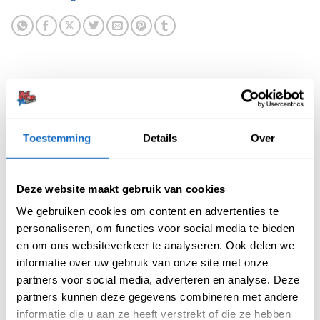
BESCHRIJVING
Toestemming
Details
Over
AANVULLENDE INFORMATIE
Deze website maakt gebruik van cookies
BEOORDELINGEN (0)
We gebruiken cookies om content en advertenties te
personaliseren, om functies voor social media te bieden
De Red Dragon Amp is een torpedo-profiel
en om ons websiteverkeer te analyseren. Ook delen we
dart van 90% tungsten met stalen punten, nu
informatie over uw gebruik van onze site met onze
uitgerust met de universeel compatibele
partners voor social media, adverteren en analyse. Deze
Switch Point-technologie van Winmau.
partners kunnen deze gegevens combineren met andere
Ontworpen voor maximale controle bij een
informatie die u aan ze heeft verstrekt of die ze hebben