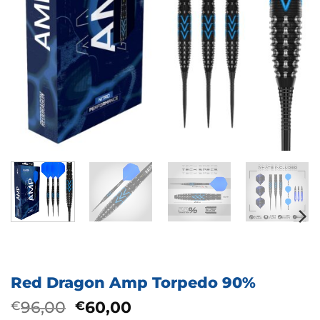
Red Dragon Amp Torpedo 90%
Oorspronkelijke
Huidige
96,00
60,00
€
€