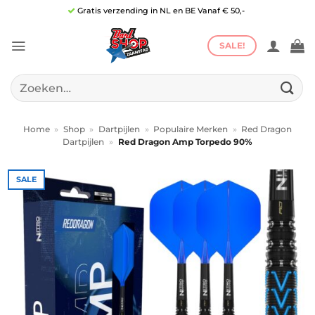
Ga
Gratis verzending in NL en BE Vanaf € 50,-
naar
inhoud
SALE!
Zoeken
naar:
Home
»
Shop
»
Dartpijlen
»
Populaire Merken
»
Red Dragon
Dartpijlen
»
Red Dragon Amp Torpedo 90%
SALE