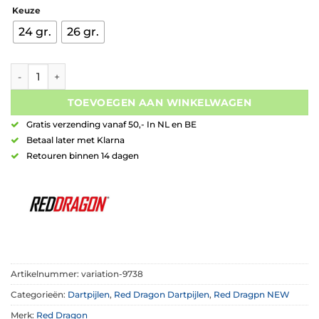
prijs
prijs
Keuze
was:
is:
€96,00.
€60,00.
24 gr.
26 gr.
Red Dragon Amp Torpedo 90% aantal
TOEVOEGEN AAN WINKELWAGEN
Gratis verzending vanaf 50,- In NL en BE
Betaal later met Klarna
Retouren binnen 14 dagen
Artikelnummer:
variation-9738
Categorieën:
Dartpijlen
,
Red Dragon Dartpijlen
,
Red Dragpn NEW
Merk:
Red Dragon