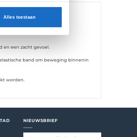
Alles toestaan
e bieden aan de dartpijlen en
d en een zacht gevoel.
elastische band om beweging binnenin
ukt worden.
STAD
NIEUWSBRIEF
email