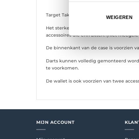
Target Takoma is een zeer handige dart c
WEIGEREN
Het sterke EVA materiaal van de Takoma
accessoires die erin zitten. (niet meegel
De binnenkant van de case is voorzien v
Darts kunnen volledig gemonteerd wor
te voorkomen.
De wallet is ook voorzien van twee acces
MIJN ACCOUNT
KLAN