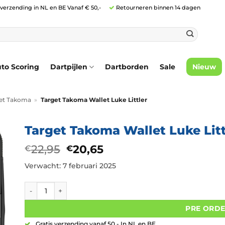
 verzending in NL en BE Vanaf € 50,-
Retourneren binnen 14 dagen
to Scoring
Dartpijlen
Dartborden
Sale
Nieuw
et Takoma
»
Target Takoma Wallet Luke Littler
Target Takoma Wallet Luke Litt
Oorspronkelijke
Huidige
22,95
20,65
€
€
prijs
prijs
Verwacht: 7 februari 2025
was:
is:
€22,95.
€20,65.
Target Takoma Wallet Luke Littler aantal
PRE ORD
Gratis verzending vanaf 50,- In NL en BE