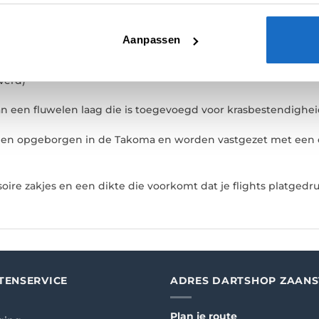
ase en is verkrijgbaar in diverse kleuren en patronen.
Aanpassen
 wordt gebruikt om stevigheid te behouden en bescherming t
everd)
an een fluwelen laag die is toegevoegd voor krasbestendighei
den opgeborgen in de Takoma en worden vastgezet met een 
soire zakjes en een dikte die voorkomt dat je flights platgedr
TENSERVICE
ADRES DARTSHOP ZAAN
Plan je route