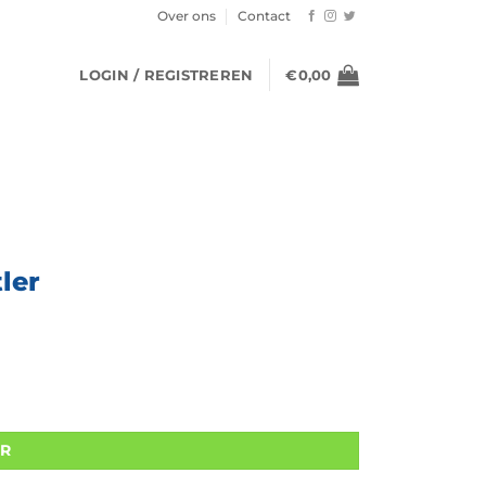
Over ons
Contact
LOGIN / REGISTREREN
€
0,00
ler
ER