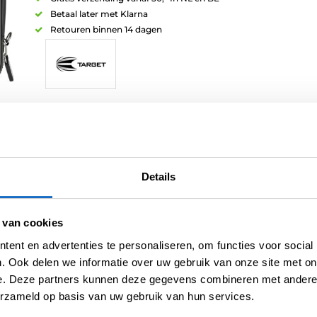
Betaal later met Klarna
Retouren binnen 14 dagen
Artikelnummer:
211948
Categorieën:
Case voor 1 set darts
,
Opbergen
,
Target Takoma
Tags:
Luke Littler
,
Target Januari 2024 Launch
Merk:
Target
Details
 van cookies
ent en advertenties te personaliseren, om functies voor social
. Ook delen we informatie over uw gebruik van onze site met on
e. Deze partners kunnen deze gegevens combineren met andere i
erzameld op basis van uw gebruik van hun services.
E
BEOORDELINGEN (0)