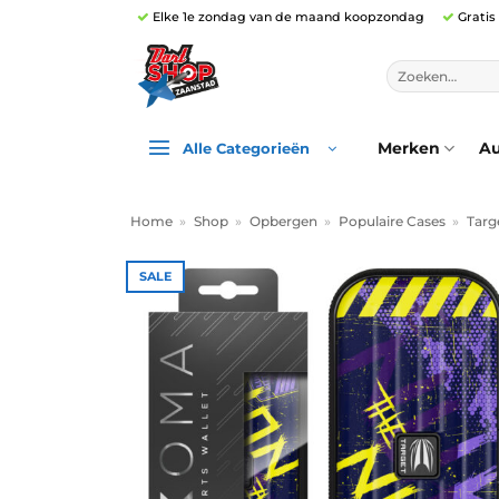
Ga
Elke 1e zondag van de maand koopzondag
Gratis
naar
inhoud
Zoeken
naar:
Merken
Au
Alle Categorieën
Home
»
Shop
»
Opbergen
»
Populaire Cases
»
Targ
SALE