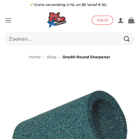
Ga
Gratis verzending in NL en BE Vanaf € 50,-
naar
inhoud
SALE!
Zoeken
naar:
Home
»
Shop
»
One80 Round Sharpener