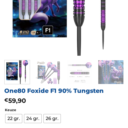
One80 Foxide F1 90% Tungsten
59,90
€
Keuze
22 gr.
24 gr.
26 gr.