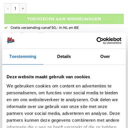
One80 Foxide F1 90% Tungsten aantal
TOEVOEGEN AAN WINKELWAGEN
Gratis verzending vanaf 50,- In NL en BE
Betaal later met Klarna
Retouren binnen 14 dagen
Toestemming
Details
Over
Deze website maakt gebruik van cookies
We gebruiken cookies om content en advertenties te
Artikelnummer:
variation-9796
personaliseren, om functies voor social media te bieden
Categorieën:
Dartpijlen
,
Nieuw
,
One80 Dartpijlen
,
One80 NEW
en om ons websiteverkeer te analyseren. Ook delen we
Merk:
One80
informatie over uw gebruik van onze site met onze
partners voor social media, adverteren en analyse. Deze
partners kunnen deze gegevens combineren met andere
informatie die u aan ze heeft verstrekt of die ze hebben