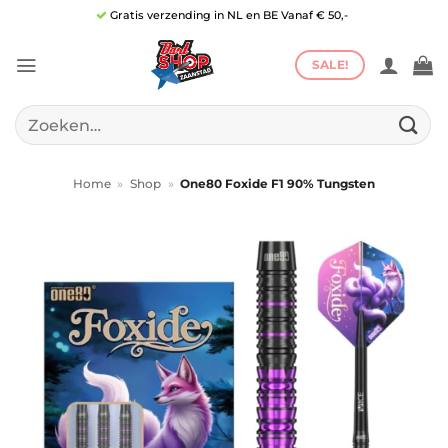
Ga
Gratis verzending in NL en BE Vanaf € 50,-
naar
inhoud
SALE!
Zoeken
naar:
Home
»
Shop
»
One80 Foxide F1 90% Tungsten