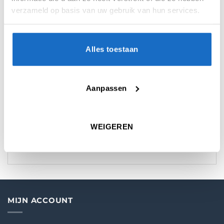
verzameld op basis van uw gebruik van hun services.
Alles toestaan
AANVULLENDE INFORMATIE
BEOORDELINGEN (0)
Aanpassen
KEUZE
22 gr.
,
24 gr.
,
26 gr.
WEIGEREN
MATERIAAL
90% Tungsten
MIJN ACCOUNT