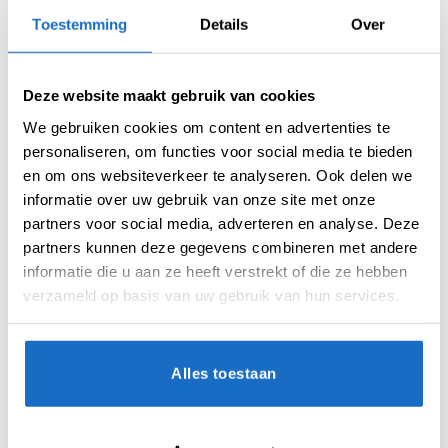
Merk:
One80
Toestemming
Details
Over
Deze website maakt gebruik van cookies
We gebruiken cookies om content en advertenties te
personaliseren, om functies voor social media te bieden
en om ons websiteverkeer te analyseren. Ook delen we
informatie over uw gebruik van onze site met onze
AANVULLENDE INFORMATIE
partners voor social media, adverteren en analyse. Deze
partners kunnen deze gegevens combineren met andere
BEOORDELINGEN (0)
informatie die u aan ze heeft verstrekt of die ze hebben
verzameld op basis van uw gebruik van hun services.
MICRON
130
VORM
Kite
Alles toestaan