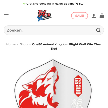
Ga
Gratis verzending in NL en BE Vanaf € 50,-
naar
inhoud
SALE!
Zoeken
naar:
Home
»
Shop
»
One80 Animal Kingdom Flight Wolf Kite Clear
Red