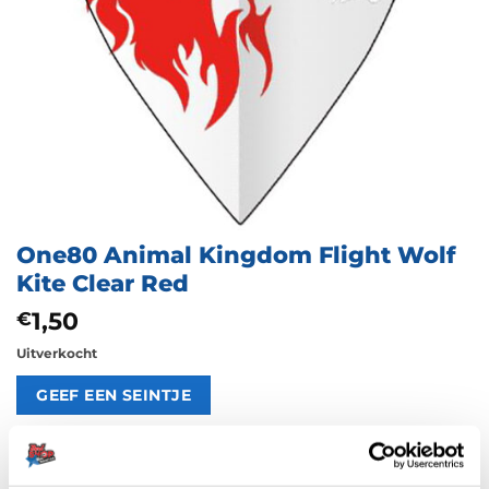
One80 Animal Kingdom Flight Wolf
Kite Clear Red
1,50
€
Uitverkocht
Artikelnummer:
212201
Categorieën:
130 Micron Flights
,
Flights
,
Kite