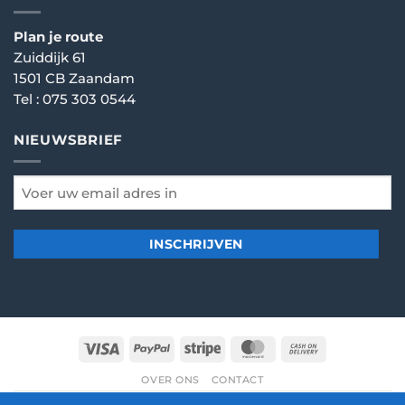
Plan je route
Zuiddijk 61
1501 CB Zaandam
Tel :
075 303 0544
NIEUWSBRIEF
email
*
Visa
PayPal
Stripe
MasterCard
Cash
On
OVER ONS
CONTACT
Delivery
© 2026
Dartshop Zaanstad
- Alle rechten voorbehouden