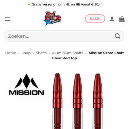
Ga
Gratis verzending in NL en BE Vanaf € 50,-
naar
inhoud
SALE!
Zoeken
naar:
Home
»
Shop
»
Shafts
»
Aluminium Shafts
»
Mission Sabre Shaft
Clear Red Top