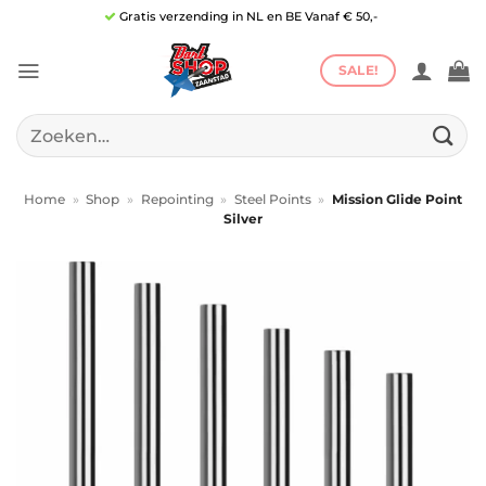
Ga
Gratis verzending in NL en BE Vanaf € 50,-
naar
inhoud
SALE!
Zoeken
naar:
Home
»
Shop
»
Repointing
»
Steel Points
»
Mission Glide Point
Silver