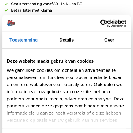
Gratis verzending vanaf 50,- In NL en BE
Betaal later met Klarna
Retouren binnen 14 dagen
Toestemming
Details
Over
Deze website maakt gebruik van cookies
Artikelnummer:
variation-6959
We gebruiken cookies om content en advertenties te
Categorieën:
Repointing
,
Steel Points
personaliseren, om functies voor social media te bieden
Merk:
Mission
en om ons websiteverkeer te analyseren. Ook delen we
informatie over uw gebruik van onze site met onze
partners voor social media, adverteren en analyse. Deze
partners kunnen deze gegevens combineren met andere
informatie die u aan ze heeft verstrekt of die ze hebben
verzameld op basis van uw gebruik van hun services.