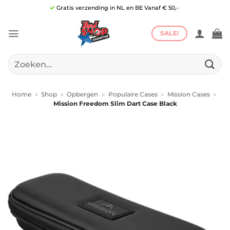
Ga
Gratis verzending in NL en BE Vanaf € 50,-
naar
inhoud
SALE!
Zoeken
naar:
Home
»
Shop
»
Opbergen
»
Populaire Cases
»
Mission Cases
»
Mission Freedom Slim Dart Case Black