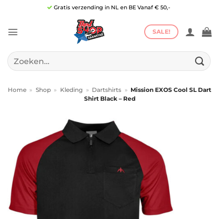
Ga
Gratis verzending in NL en BE Vanaf € 50,-
naar
inhoud
SALE!
Zoeken
naar:
Home
»
Shop
»
Kleding
»
Dartshirts
»
Mission EXOS Cool SL Dart
Shirt Black – Red