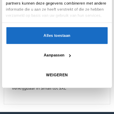
partners kunnen deze gegevens combineren met andere
informatie die u aan ze heeft verstrekt of die ze hebben
BESCHRIJVING
verzameld op basis van uw gebruik van hun services.
AANVULLENDE INFORMATIE
BEOORDELINGEN (0)
Alles toestaan
Mission Darts Exos Cool SL Ademend
Dartshirt. Een modern dartshirt dat
Aanpassen
herhaaldelijk gewassen en gedragen kan
worden zonder strijken en zonder
noemenswaardig kleurverlies.
WEIGEREN
Low profile branding, perfect voor teamwear.
Verkrijgbaar in Small tot 5XL