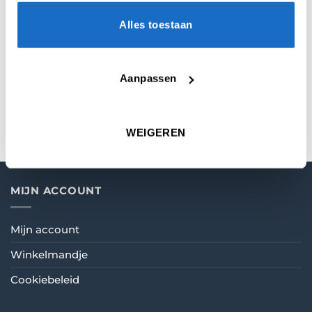
AANVULLENDE INFORMATIE
Alles toestaan
BEOORDELINGEN (0)
Aanpassen
KLEUR
Black
,
Blue
,
Green
,
Red
,
White
WEIGEREN
MIJN ACCOUNT
Mijn account
Winkelmandje
Cookiebeleid