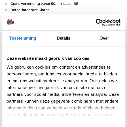
Gratis verzending vanaf 50,- In NL en BE
Betaal later met Klarna
Retouren binnen 14 dagen
Toestemming
Details
Over
Deze website maakt gebruik van cookies
Artikelnummer:
variation-6123
We gebruiken cookies om content en advertenties te
Categorieën:
Accessoires
,
Flight Accessoires
,
L-Style Accessoires
personaliseren, om functies voor social media te bieden
Merk:
L-Style
en om ons websiteverkeer te analyseren. Ook delen we
informatie over uw gebruik van onze site met onze
partners voor social media, adverteren en analyse. Deze
partners kunnen deze gegevens combineren met andere
informatie die u aan ze heeft verstrekt of die ze hebben
verzameld op basis van uw gebruik van hun services.