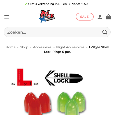
Ga
Gratis verzending in NL en BE Vanaf € 50,-
naar
inhoud
SALE!
Zoeken
naar:
Home
»
Shop
»
Accessoires
»
Flight Accessoires
»
L-Style Shell
Lock Rings 6 pcs.