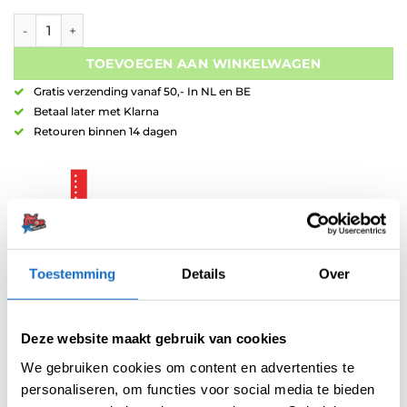
L-Style L-Shaft Locked White aantal
TOEVOEGEN AAN WINKELWAGEN
Gratis verzending vanaf 50,- In NL en BE
Betaal later met Klarna
Retouren binnen 14 dagen
Toestemming
Details
Over
Artikelnummer:
variation-3095
Categorieën:
L-Style Shafts
,
Shafts
Merk:
L-Style
Deze website maakt gebruik van cookies
We gebruiken cookies om content en advertenties te
personaliseren, om functies voor social media te bieden