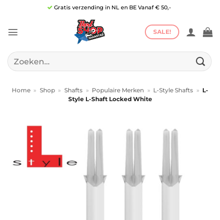
Ga
Gratis verzending in NL en BE Vanaf € 50,-
naar
inhoud
SALE!
Zoeken
naar:
Home
»
Shop
»
Shafts
»
Populaire Merken
»
L-Style Shafts
»
L-
Style L-Shaft Locked White