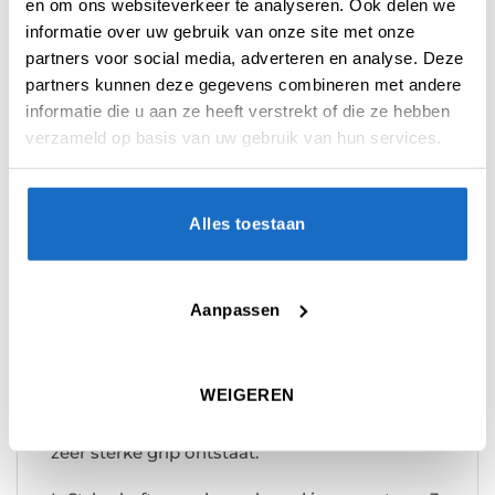
en om ons websiteverkeer te analyseren. Ook delen we
informatie over uw gebruik van onze site met onze
partners voor social media, adverteren en analyse. Deze
partners kunnen deze gegevens combineren met andere
informatie die u aan ze heeft verstrekt of die ze hebben
BESCHRIJVING
verzameld op basis van uw gebruik van hun services.
AANVULLENDE INFORMATIE
BEOORDELINGEN (0)
Alles toestaan
L-Style L-Shafts zijn duurzame shafts, met
precisie gegoten voor nauwkeurige
Aanpassen
schroefdraad vorm.
De L-Shafts werken het beste met L-Style
WEIGEREN
Flights met Champagne Ring, deze helpen om
alles samen goed te vergrendelen zodat een
zeer sterke grip ontstaat.