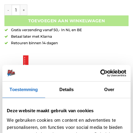
L-Style L-Shaft Locked Clear-Black aantal
TOEVOEGEN AAN WINKELWAGEN
Gratis verzending vanaf 50,- In NL en BE
Betaal later met Klarna
Retouren binnen 14 dagen
Toestemming
Details
Over
Artikelnummer:
variation-2911
Categorieën:
L-Style Shafts
,
Shafts
Merk:
L-Style
Deze website maakt gebruik van cookies
We gebruiken cookies om content en advertenties te
personaliseren, om functies voor social media te bieden