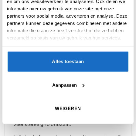
en om ons websiteverkeer te analyseren. Ook delen we
informatie over uw gebruik van onze site met onze
partners voor social media, adverteren en analyse. Deze
partners kunnen deze gegevens combineren met andere
informatie die u aan ze heeft verstrekt of die ze hebben
BESCHRIJVING
verzameld op basis van uw gebruik van hun services.
AANVULLENDE INFORMATIE
BEOORDELINGEN (0)
Alles toestaan
L-Style L-Shafts zijn duurzame shafts, met
precisie gegoten voor nauwkeurige
Aanpassen
schroefdraad vorm.
De L-Shafts werken het beste met L-Style
WEIGEREN
Flights met Champagne Ring, deze helpen om
alles samen goed te vergrendelen zodat een
zeer sterke grip ontstaat.