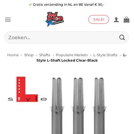
Ga
Gratis verzending in NL en BE Vanaf € 50,-
naar
inhoud
SALE!
Zoeken
naar:
Home
»
Shop
»
Shafts
»
Populaire Merken
»
L-Style Shafts
»
L-
Style L-Shaft Locked Clear-Black