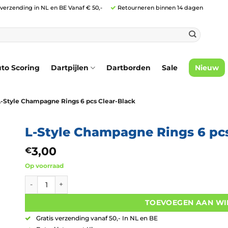
 verzending in NL en BE Vanaf € 50,-
Retourneren binnen 14 dagen
to Scoring
Dartpijlen
Dartborden
Sale
Nieuw
L-Style Champagne Rings 6 pcs Clear-Black
L-Style Champagne Rings 6 pcs
3,00
€
Op voorraad
L-Style Champagne Rings 6 pcs Clear-Black aantal
TOEVOEGEN AAN W
Gratis verzending vanaf 50,- In NL en BE