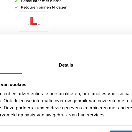
Betaal later met Klarna
Retouren binnen 14 dagen
Artikelnummer:
203483
Categorieën:
Accessoires
,
Flight Accessoires
,
L-Style Accessoires
Merk:
L-Style
Details
 van cookies
ent en advertenties te personaliseren, om functies voor social
. Ook delen we informatie over uw gebruik van onze site met on
e. Deze partners kunnen deze gegevens combineren met andere i
erzameld op basis van uw gebruik van hun services.