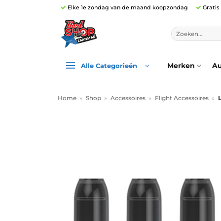
Ga
Elke 1e zondag van de maand koopzondag
Gratis
naar
inhoud
Zoeken
naar:
Merken
Au
Alle Categorieën
Home
»
Shop
»
Accessoires
»
Flight Accessoires
»