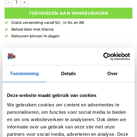
TOEVOEGEN AAN WINKELWAGEN
Gratis verzending vanaf 50,- In NL en BE
Betaal later met Klarna
Retouren binnen 14 dagen
Artikelnummer:
206575
Categorieën:
Flights
,
Harrows Flights
,
Std.06
Merk:
Harrows
Toestemming
Details
Over
Deze website maakt gebruik van cookies
We gebruiken cookies om content en advertenties te
personaliseren, om functies voor social media te bieden
en om ons websiteverkeer te analyseren. Ook delen we
informatie over uw gebruik van onze site met onze
BESCHRIJVING
partners voor social media, adverteren en analyse. Deze