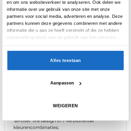
en om ons websiteverkeer te analyseren. Ook delen we
informatie over uw gebruik van onze site met onze
partners voor social media, adverteren en analyse. Deze
partners kunnen deze gegevens combineren met andere
informatie die u aan ze heeft verstrekt of die ze hebben
verzameld op basis van uw gebruik van hun services.
BESCHRIJVING
AANVULLENDE INFORMATIE
Alles toestaan
BEOORDELINGEN (0)
Aanpassen
De Harrows Supergrip Ignite shafts zijn
vervaardigd met hetzelfde hoogwaardige
materiaal als de Supergrip Fusion reeks.
WEIGEREN
Harrows presenteert hiermee een dynamisch
‘all-over’ fire design in 7 verbluffende
kleurencombinaties;