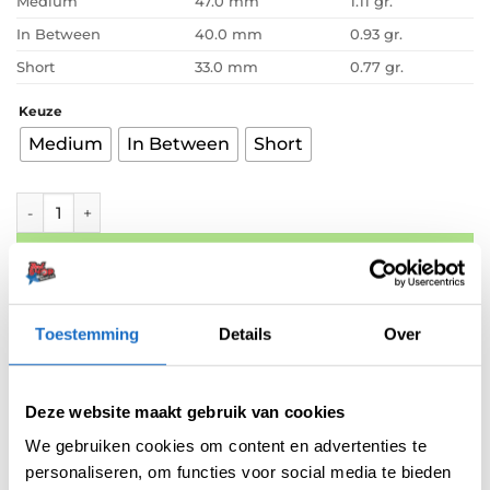
Medium
47.0 mm
1.11 gr.
In Between
40.0 mm
0.93 gr.
Short
33.0 mm
0.77 gr.
Keuze
Medium
In Between
Short
Harrows Supergrip Ignite Shaft Green aantal
TOEVOEGEN AAN WINKELWAGEN
Gratis verzending vanaf 50,- In NL en BE
Betaal later met Klarna
Toestemming
Details
Over
Retouren binnen 14 dagen
Artikelnummer:
variation-4785
Deze website maakt gebruik van cookies
Categorieën:
Nylon Shafts
,
Shafts
We gebruiken cookies om content en advertenties te
Merk:
Harrows
personaliseren, om functies voor social media te bieden