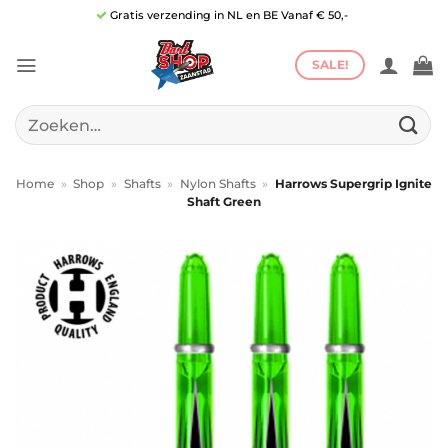
Ga
Gratis verzending in NL en BE Vanaf € 50,-
naar
inhoud
SALE!
Zoeken
naar:
Home
»
Shop
»
Shafts
»
Nylon Shafts
»
Harrows Supergrip Ignite
Shaft Green